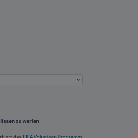
ulissen zu werfen
kiert das 
FIFA Volunteer-Programm