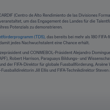
ARDIF (Centro de Alto Rendimiento de las Divisiones Formati
veranstaltet, um das Engagement des Landes für die Talentf
 ihres Potenzials zu demonstrieren.
ntförderprogramm (TDS),
 das bereits bei mehr als 180 FIFA-
 damit jedes Nachwuchstalent eine Chance erhält. 
Vizepräsident und CONMEBOL-Präsident Alejandro Domínguez,
PF), Robert Harrison, Paraguays Bildungs- und Wissenschaft
nd der FIFA-Direktor für globale Fussballförderung, Arsène
Fussballdirektorin Jill Ellis und FIFA-Technikdirektor Steven 