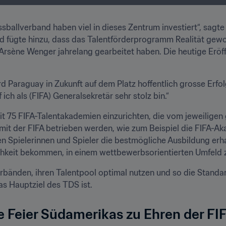
sballverband haben viel in dieses Zentrum investiert“, sagte
d fügte hinzu, dass das Talentförderprogramm Realität geword
 Arsène Wenger jahrelang gearbeitet haben. Die heutige Eröff
Paraguay in Zukunft auf dem Platz hoffentlich grosse Erfolge
ich als (FIFA) Generalsekretär sehr stolz bin.“
eit 75 FIFA-Talentakademien einzurichten, die vom jeweilige
t der FIFA betrieben werden, wie zum Beispiel die FIFA-Ak
gen Spielerinnen und Spieler die bestmögliche Ausbildung erh
hkeit bekommen, in einem wettbewerbsorientierten Umfeld z
rbänden, ihren Talentpool optimal nutzen und so die Standar
das Hauptziel des TDS ist.
e Feier Südamerikas zu Ehren der FI