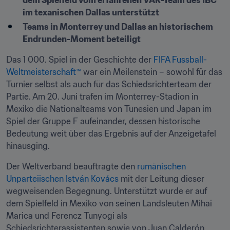
dem Spielfeld vom erfahrenen VAR-Team des IBC 
im texanischen Dallas unterstützt
Teams in Monterrey und Dallas an historischem 
Endrunden-Moment beteiligt 
Das 1 000. Spiel in der Geschichte der 
FIFA Fussball-
Weltmeisterschaft™
 war ein Meilenstein – sowohl für das 
Turnier selbst als auch für das Schiedsrichterteam der 
Partie. Am 20. Juni trafen im Monterrey-Stadion in 
Mexiko die Nationalteams von Tunesien und Japan im 
Spiel der Gruppe F aufeinander, dessen historische 
Bedeutung weit über das Ergebnis auf der Anzeigetafel 
hinausging. 
Der Weltverband beauftragte den 
rumänischen 
Unparteiischen István Kovács 
mit der Leitung dieser 
wegweisenden Begegnung. Unterstützt wurde er auf 
dem Spielfeld in Mexiko von seinen Landsleuten Mihai 
Marica und Ferencz Tunyogi als 
Schiedsrichterassistenten sowie von Juan Calderón 