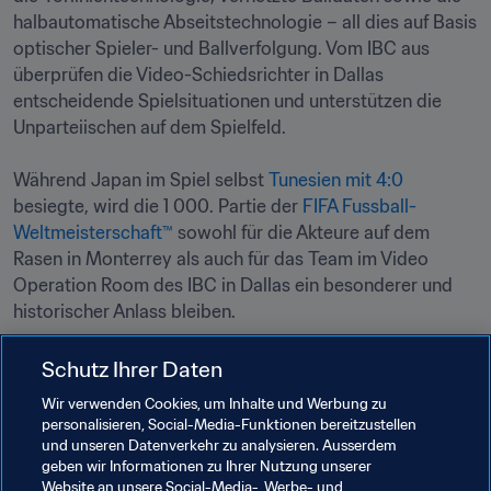
halbautomatische Abseitstechnologie – all dies auf Basis 
optischer Spieler- und Ballverfolgung. Vom IBC aus 
überprüfen die Video-Schiedsrichter in Dallas 
entscheidende Spielsituationen und unterstützen die 
Unparteiischen auf dem Spielfeld.

Während Japan im Spiel selbst 
Tunesien mit 4:0
besiegte, wird die 1 000. Partie der 
FIFA Fussball-
Weltmeisterschaft™
 sowohl für die Akteure auf dem 
Rasen in Monterrey als auch für das Team im Video 
Operation Room des IBC in Dallas ein besonderer und 
historischer Anlass bleiben.
Schutz Ihrer Daten
Verwandte Themen
Wir verwenden Cookies, um Inhalte und Werbung zu
personalisieren, Social-Media-Funktionen bereitzustellen
Organisation von Turnieren
Innovation
und unseren Datenverkehr zu analysieren. Ausserdem
geben wir Informationen zu Ihrer Nutzung unserer
Schiedsrichterwesen
Website an unsere Social-Media-, Werbe- und