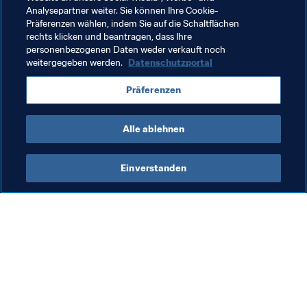
Analysepartner weiter. Sie können Ihre Cookie-
FIFA Fussball-Weltmeisterschaft 2026™
USA
Präferenzen wählen, indem Sie auf die Schaltflächen
rechts klicken und beantragen, dass Ihre
Concacaf
Mexico
personenbezogenen Daten weder verkauft noch
weitergegeben werden.
Datenschutzportal
Präferenzen
Alle ablehnen
Refereeing
Einverstanden