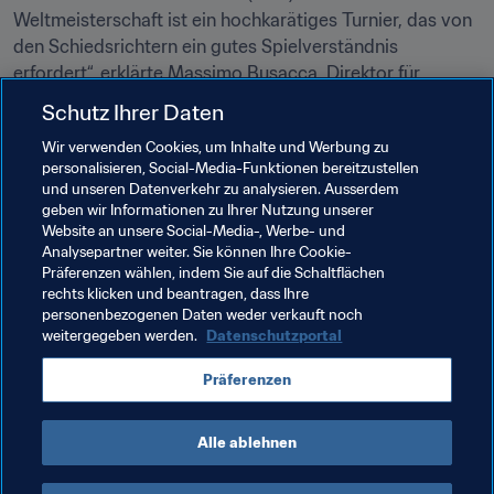
Weltmeisterschaft ist ein hochkarätiges Turnier, das von 
den Schiedsrichtern ein gutes Spielverständnis 
erfordert“, erklärte Massimo Busacca, Direktor für 
Schiedsrichterwesen der FIFA.
Schutz Ihrer Daten
Wir verwenden Cookies, um Inhalte und Werbung zu
Verwandte Themen
personalisieren, Social-Media-Funktionen bereitzustellen
und unseren Datenverkehr zu analysieren. Ausserdem
geben wir Informationen zu Ihrer Nutzung unserer
Organisation von Turnieren
Website an unsere Social-Media-, Werbe- und
Analysepartner weiter. Sie können Ihre Cookie-
Schiedsrichterwesen
Organisation
Chile
Präferenzen wählen, indem Sie auf die Schaltflächen
rechts klicken und beantragen, dass Ihre
CONMEBOL
personenbezogenen Daten weder verkauft noch
weitergegeben werden.
Datenschutzportal
Präferenzen
Alle ablehnen
Refereeing