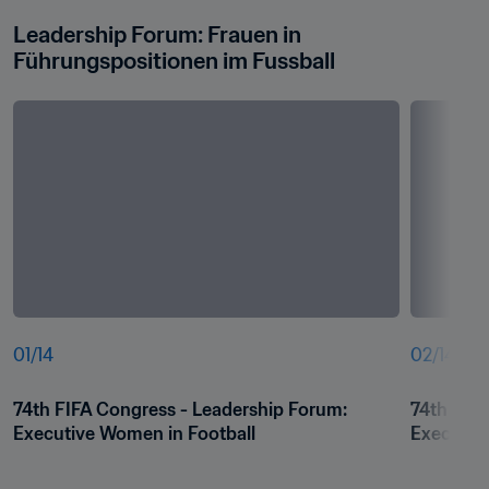
Leadership Forum: Frauen in 
Führungspositionen im Fussball
01
/
14
02
/
14
74th FIFA Congress - Leadership Forum: 
74th FIFA
Executive Women in Football
Executiv