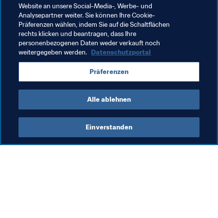
Website an unsere Social-Media-, Werbe- und
Analysepartner weiter. Sie können Ihre Cookie-
Frauenfussball
FIFA-Präsident
Organisation
Präferenzen wählen, indem Sie auf die Schaltflächen
rechts klicken und beantragen, dass Ihre
Organisation
Thailand
AFC
personenbezogenen Daten weder verkauft noch
weitergegeben werden.
Datenschutzportal
Präferenzen
Alle ablehnen
FIFA-Präsident
Einverstanden
FIFA-Präsident
Org
Präsident
Ko
Ge
Fü
5. 