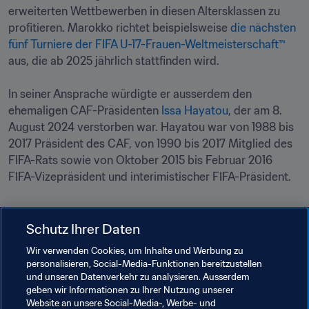
erweiterten Wettbewerben in diesen Altersklassen zu 
profitieren. Marokko richtet beispielsweise 
die nächsten 
fünf Turniere der FIFA U-17-Frauen-Weltmeisterschaft™
aus, die ab 2025 jährlich stattfinden wird.

In seiner Ansprache würdigte er ausserdem den 
ehemaligen CAF-Präsidenten 
Issa Hayatou
, der am 8. 
August 2024 verstorben war. Hayatou war von 1988 bis 
2017 Präsident des CAF, von 1990 bis 2017 Mitglied des 
FIFA-Rats sowie von Oktober 2015 bis Februar 2016 
Schutz Ihrer Daten
Wir verwenden Cookies, um Inhalte und Werbung zu
Verwandte Themen
personalisieren, Social-Media-Funktionen bereitzustellen
und unseren Datenverkehr zu analysieren. Ausserdem
geben wir Informationen zu Ihrer Nutzung unserer
FIFA Forward
#NoDiscrimination 
Website an unsere Social-Media-, Werbe- und