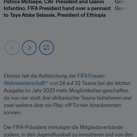
Patrice Motsepe, CAF President and Gianni 
General v
Infantino, FIFA President hand over a pennant 
General 
to Taye Atske Selassie, President of Ethiopia
Ebenso hat die Aufstockung der 
FIFA Frauen-
Weltmeisterschaft™
 von 24 auf 32 Teams bei der letzten 
Ausgabe im Jahr 2023 mehr Möglichkeiten geschaffen, 
da nun vier statt drei afrikanische Teams teilnehmen und 
zwei weitere über ein Play-off-Turnier hinzukommen 
können. 

Der FIFA-Präsident ermutigte die Mitgliedsverbände 
zudem, in den Jugendfussball zu investieren und von den 