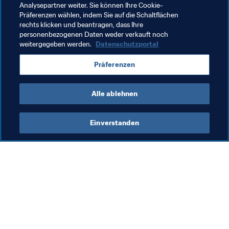
Analysepartner weiter. Sie können Ihre Cookie-
FIFA-Präsident
Organisation
Organisation
Präferenzen wählen, indem Sie auf die Schaltflächen
rechts klicken und beantragen, dass Ihre
Ethiopia
CAF
personenbezogenen Daten weder verkauft noch
weitergegeben werden.
Datenschutzportal
Präferenzen
Alle ablehnen
FIFA-Präsident
Einverstanden
FIFA-Präsident
Org
Präsident
St
8. 