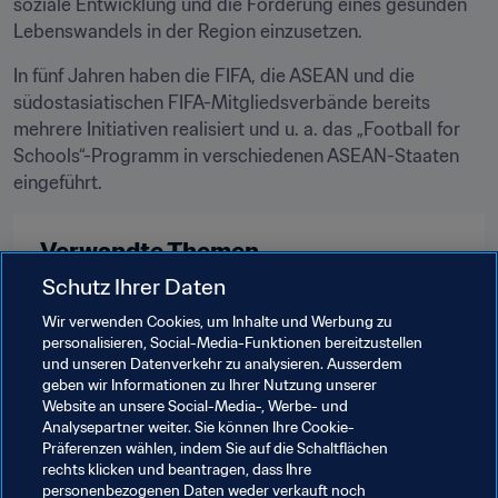
soziale Entwicklung und die Förderung eines gesunden 
Lebenswandels in der Region einzusetzen.
In fünf Jahren haben die FIFA, die ASEAN und die 
südostasiatischen FIFA-Mitgliedsverbände bereits 
mehrere Initiativen realisiert und u. a. das „Football for 
Schools“-Programm in verschiedenen ASEAN-Staaten 
eingeführt.
Verwandte Themen
Schutz Ihrer Daten
FIFA-Präsident
Mitgliedsverbände
Wir verwenden Cookies, um Inhalte und Werbung zu
personalisieren, Social-Media-Funktionen bereitzustellen
Organisation
Organisation
Australia
AFC
und unseren Datenverkehr zu analysieren. Ausserdem
geben wir Informationen zu Ihrer Nutzung unserer
Brunei Darussalam
Cambodia
Indonesia
Website an unsere Social-Media-, Werbe- und
Analysepartner weiter. Sie können Ihre Cookie-
Laos
Malaysia
Myanmar
Philippines
Präferenzen wählen, indem Sie auf die Schaltflächen
rechts klicken und beantragen, dass Ihre
Singapore
Thailand
Timor-Leste
Vietnam
personenbezogenen Daten weder verkauft noch