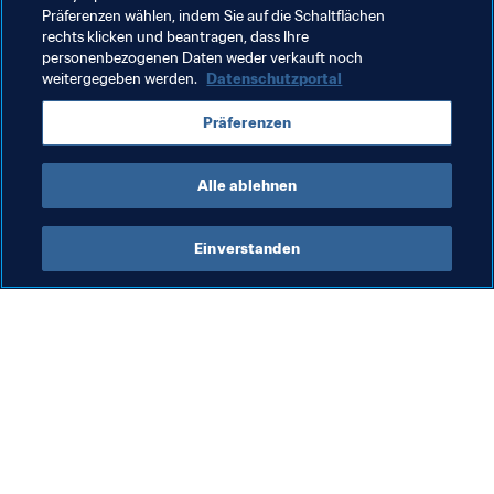
Präferenzen wählen, indem Sie auf die Schaltflächen
rechts klicken und beantragen, dass Ihre
Verwandte Themen
personenbezogenen Daten weder verkauft noch
weitergegeben werden.
Datenschutzportal
Organisation von Turnieren
Mitgliedsverbände
Präferenzen
Organisation
Alle ablehnen
Einverstanden
Was die FIFA macht
Besuchen Sie auch
Legal
Alle Nachrichten und 
Themen
Transfersystem
Berichte und 
Frauenfussball