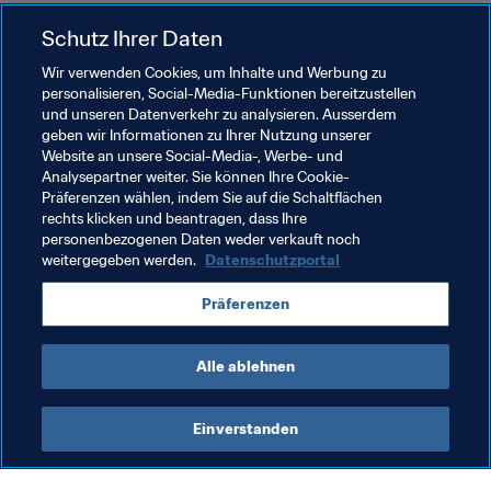
Schutz Ihrer Daten
Verwandte Themen
Wir verwenden Cookies, um Inhalte und Werbung zu
personalisieren, Social-Media-Funktionen bereitzustellen
Frauenfussball
FIFA-Kongress
Organisation
und unseren Datenverkehr zu analysieren. Ausserdem
geben wir Informationen zu Ihrer Nutzung unserer
Organisation
Belgium
UEFA
Germany
Website an unsere Social-Media-, Werbe- und
Analysepartner weiter. Sie können Ihre Cookie-
Netherlands
Brazil
CONMEBOL
Mexico
Präferenzen wählen, indem Sie auf die Schaltflächen
rechts klicken und beantragen, dass Ihre
Concacaf
USA
personenbezogenen Daten weder verkauft noch
weitergegeben werden.
Datenschutzportal
Präferenzen
Alle ablehnen
FIFA Frauen-Weltmeisterschaft™
Einverstanden