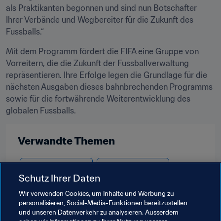
als Praktikanten begonnen und sind nun Botschafter 
Ihrer Verbände und Wegbereiter für die Zukunft des 
Fussballs.“
Mit dem Programm fördert die FIFA eine Gruppe von 
Vorreitern, die die Zukunft der Fussballverwaltung 
repräsentieren. Ihre Erfolge legen die Grundlage für die 
nächsten Ausgaben dieses bahnbrechenden Programms 
sowie für die fortwährende Weiterentwicklung des 
globalen Fussballs.
Verwandte Themen
Bildungsinitiativen
Mitgliedsverbände
Schutz Ihrer Daten
Organisation
Albania
UEFA
Anguilla
Wir verwenden Cookies, um Inhalte und Werbung zu
personalisieren, Social-Media-Funktionen bereitzustellen
Concacaf
Brazil
CONMEBOL
Colombia
und unseren Datenverkehr zu analysieren. Ausserdem