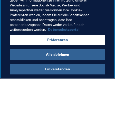
geben wir Informationen zu Ihrer Nutzung unserer
Denmark
Ecuador
El Salvador
Fiji
OFC
Website an unsere Social-Media-, Werbe- und
Analysepartner weiter. Sie können Ihre Cookie-
Japan
AFC
Kyrgyz Republic
Laos
Präferenzen wählen, indem Sie auf die Schaltflächen
rechts klicken und beantragen, dass Ihre
Madagascar
CAF
Russia
Rwanda
personenbezogenen Daten weder verkauft noch
weitergegeben werden.
Datenschutzportal
Saudi Arabia
Scotland
Suriname
Togo
Präferenzen
Trinidad and Tobago
Türkiye
Switzerland
Alle ablehnen
Einverstanden
Was die FIFA macht
Besuchen Sie auch
Legal
Alle Nachrichten und 