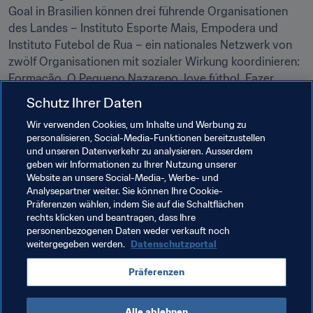
Goal in Brasilien können drei führende Organisationen 
des Landes – Instituto Esporte Mais, Empodera und 
Instituto Futebol de Rua – ein nationales Netzwerk von 
zwölf Organisationen mit sozialer Wirkung koordinieren: 
Formação, O Pequeno Nazareno, love.fútbol, Fazer 
Acontecer, Fundação Gol de Letra, Instituto Brasileiro de 
Schutz Ihrer Daten
Futebol Feminino, Fundação Esportiva Educacional Pró 
Wir verwenden Cookies, um Inhalte und Werbung zu
Criança e Adolescente, Meninas Em Campo, Pazear, Plan 
personalisieren, Social-Media-Funktionen bereitzustellen
International Brazil, Gol Girls und Fundação Angélica 
und unseren Datenverkehr zu analysieren. Ausserdem
Goulart.

geben wir Informationen zu Ihrer Nutzung unserer
Website an unsere Social-Media-, Werbe- und
Analysepartner weiter. Sie können Ihre Cookie-
Präferenzen wählen, indem Sie auf die Schaltflächen
rechts klicken und beantragen, dass Ihre
Verwandte Themen
personenbezogenen Daten weder verkauft noch
weitergegeben werden.
Datenschutzportal
Organisation von Turnieren
Frauenfussball
Präferenzen
Organisation
Brazil
CONMEBOL
Alle ablehnen