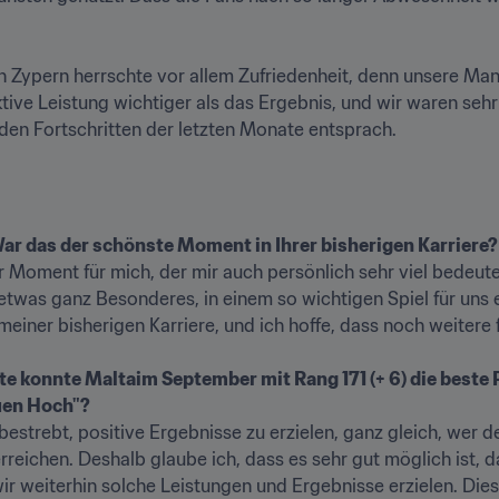
 Zypern herrschte vor allem Zufriedenheit, denn unsere Mann
ktive Leistung wichtiger als das Ergebnis, und wir waren sehr 
 den Fortschritten der letzten Monate entsprach.
 War das der schönste Moment in Ihrer bisherigen Karriere?
Moment für mich, der mir auch persönlich sehr viel bedeutet ha
etwas ganz Besonderes, in einem so wichtigen Spiel für uns e
einer bisherigen Karriere, und ich hoffe, dass noch weitere fo
e konnte Maltaim September mit Rang 171 (+ 6) die beste P
uen Hoch"?
estrebt, positive Ergebnisse zu erzielen, ganz gleich, wer de
erreichen. Deshalb glaube ich, dass es sehr gut möglich ist, d
r weiterhin solche Leistungen und Ergebnisse erzielen. Dies i