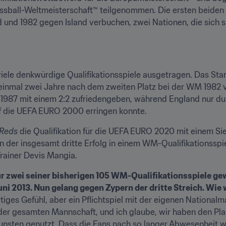
Fussball-Weltmeisterschaft™ teilgenommen. Die ersten beiden P
 und 1982 gegen Island verbuchen, zwei Nationen, die sich sp
iele denkwürdige Qualifikationsspiele ausgetragen. Das Sta
inmal zwei Jahre nach dem zweiten Platz bei der WM 1982 vor
h 1987 mit einem 2:2 zufriedengeben, während England nur dur
uf die UEFA EURO 2000 erringen konnte.
Reds
 die Qualifikation für die UEFA EURO 2020 mit einem Si
der insgesamt dritte Erfolg in einem WM-Qualifikationsspiel
rainer Devis Mangia.
ur zwei seiner bisherigen 105 WM-Qualifikationsspiele gew
ni 2013. Nun gelang gegen Zypern der dritte Streich. Wie 
rtiges Gefühl, aber ein Pflichtspiel mit der eigenen National
 der gesamten Mannschaft, und ich glaube, wir haben den Pla
unsten genutzt. Dass die Fans nach so langer Abwesenheit wi