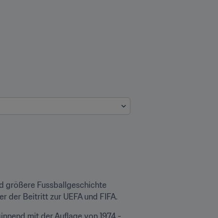
nd größere Fussballgeschichte 
 der Beitritt zur UEFA und FIFA. 
nnend mit der Auflage von 1974 - 