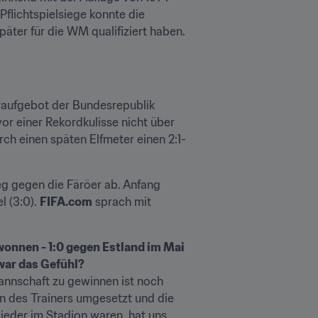
flichtspielsiege konnte die 
äter für die WM qualifiziert haben.
raufgebot der Bundesrepublik 
 einer Rekordkulisse nicht über 
ch einen späten Elfmeter einen 2:1-
eg gegen die Färöer ab. Anfang 
 (3:0). 
FIFA.com
 sprach mit 
onnen - 1:0 gegen Estland im Mai 
war das Gefühl?
mannschaft zu gewinnen ist noch 
n des Trainers umgesetzt und die 
eder im Stadion waren, hat uns 