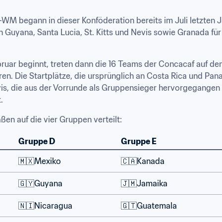
n-WM begann in dieser Konföderation bereits im Juli letzten 
 Guyana, Santa Lucia, St. Kitts und Nevis sowie Granada für
ruar beginnt, treten dann die 16 Teams der Concacaf auf den P
ren. Die Startplätze, die ursprünglich an Costa Rica und P
vis, die aus der Vorrunde als Gruppensieger hervorgegangen 
.
en auf die vier Gruppen verteilt:
Gruppe D
Gruppe E
🇲🇽Mexiko
🇨🇦Kanada
🇬🇾Guyana
🇯🇲Jamaika
🇳🇮Nicaragua
🇬🇹Guatemala