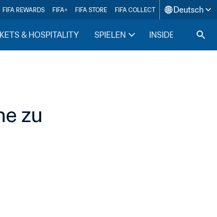
Deutsch
FIFA REWARDS
FIFA+
FIFA STORE
FIFA COLLECT
KETS & HOSPITALITY
SPIELEN
INSIDE FIFA
e zu 