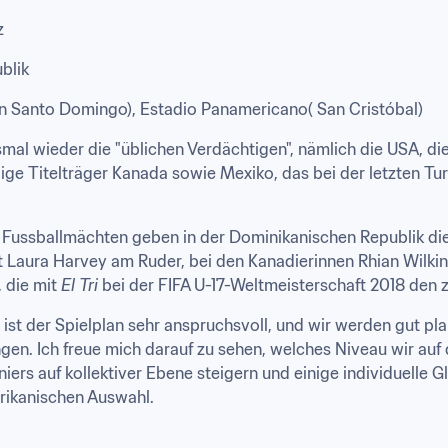
z
blik
(in Santo Domingo), Estadio Panamericano( San Cristóbal)
al wieder die "üblichen Verdächtigen", nämlich die USA, die be
ge Titelträger Kanada sowie Mexiko, das bei der letzten Tur
Fussballmächten geben in der Dominikanischen Republik die 
t Laura Harvey am Ruder, bei den Kanadierinnen Rhian Wilkins
 die mit 
El Tri
 bei der FIFA U-17-Weltmeisterschaft 2018 den z
ist der Spielplan sehr anspruchsvoll, und wir werden gut pla
ngen. Ich freue mich darauf zu sehen, welches Niveau wir auf
iers auf kollektiver Ebene steigern und einige individuelle G
rikanischen Auswahl.