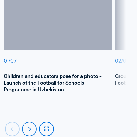
01
/
07
02
/
07
Children and educators pose for a photo - 
Group pict
Launch of the Football for Schools 
Football 
Programme in Uzbekistan