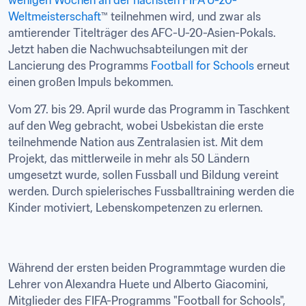
wenigen Wochen an der nächsten FIFA U-20-
Weltmeisterschaft
™ teilnehmen wird, und zwar als 
amtierender Titelträger des AFC-U-20-Asien-Pokals. 
Jetzt haben die Nachwuchsabteilungen mit der 
Lancierung des Programms 
Football for Schools
 erneut 
einen großen Impuls bekommen.
Vom 27. bis 29. April wurde das Programm in Taschkent 
auf den Weg gebracht, wobei Usbekistan die erste 
teilnehmende Nation aus Zentralasien ist. Mit dem 
Projekt, das mittlerweile in mehr als 50 Ländern 
umgesetzt wurde, sollen Fussball und Bildung vereint 
werden. Durch spielerisches Fussballtraining werden die 
Kinder motiviert, Lebenskompetenzen zu erlernen.
Während der ersten beiden Programmtage wurden die 
Lehrer von Alexandra Huete und Alberto Giacomini, 
Mitglieder des FIFA-Programms "Football for Schools", 