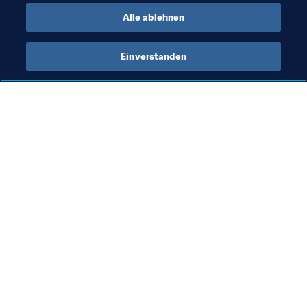
Alle ablehnen
Einverstanden
Was die FIFA macht
Besuchen Sie auch
Legal
Alle Nachrichten und 
Themen
Transfersystem
Berichte und 
Frauenfussball
Dokumente
Fussballförderung
FIFA-Stiftung
Innovation
FIFA Museum
Talentförderung
Stellen & Karriere
Organisation von Turnieren