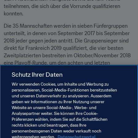
teilnehmen, die sich über die Vorrunde qualifizieren 
konnten.
Die 35 Mannschaften werden in sieben Fünfergruppen 
unterteilt, in denen von September 2017 bis September 
2018 jeder gegen jeden antritt. Die Gruppensieger sind 
direkt für Frankreich 2019 qualifiziert, die vier besten 
Zweitplatzierten bestreiten im Oktober/November 2018 
eine Playoff-Runde, um den achten und letzten 
europäischen WM-Teilnehmer zu ermitteln.
Schutz Ihrer Daten
Wir verwenden Cookies, um Inhalte und Werbung zu
Verwandte Themen
personalisieren, Social-Media-Funktionen bereitzustellen
und unseren Datenverkehr zu analysieren. Ausserdem
geben wir Informationen zu Ihrer Nutzung unserer
Albania
Andorra
Estonia
Faroe Islands
Website an unsere Social-Media-, Werbe- und
Analysepartner weiter. Sie können Ihre Cookie-
Georgia
Greece
Israel
Kazakhstan
Präferenzen wählen, indem Sie auf die Schaltflächen
rechts klicken und beantragen, dass Ihre
Kosovo
Latvia
Lithuania
Luxembourg
personenbezogenen Daten weder verkauft noch
weitergegeben werden.
Datenschutzportal