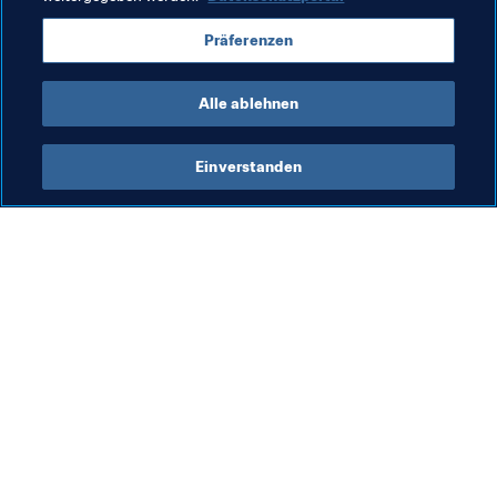
Malta
Moldova
Montenegro
Präferenzen
Turkmenistan
AFC
UEFA
Alle ablehnen
Einverstanden
Was die FIFA macht
Besuchen Sie auch
Legal
Alle Nachrichten und 
Themen
Transfersystem
Berichte und 
Frauenfussball
Dokumente
Fussballförderung
FIFA-Stiftung
Innovation
FIFA Museum