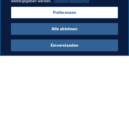
weitergegeben werden.
Datenschutzportal
Indonesia
Laos
Malaysia
Myanmar
Präferenzen
Philippines
Singapore
Thailand
Vietnam
Alle ablehnen
Einverstanden
Was die FIFA macht
Besuchen Sie auch
Legal
Alle Nachrichten und 
Themen
Transfersystem
Berichte und 
Frauenfussball
Dokumente
Fussballförderung
FIFA-Stiftung
Innovation