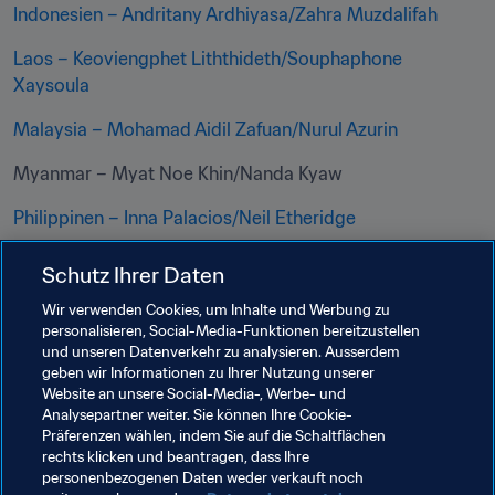
Indonesien – Andritany Ardhiyasa/Zahra Muzdalifah
Laos – Keoviengphet Liththideth/Souphaphone 
Xaysoula
Malaysia – Mohamad Aidil Zafuan/Nurul Azurin
Myanmar – Myat Noe Khin/Nanda Kyaw
Philippinen – Inna Palacios/Neil Etheridge
Singapur – Hariss Harun
Schutz Ihrer Daten
Thailand – Chanathip Songkrasin/Sunisa Srangthaisong
Wir verwenden Cookies, um Inhalte und Werbung zu
personalisieren, Social-Media-Funktionen bereitzustellen
Vietnam - Đỗ Hùng Dũng/Huỳnh Như
und unseren Datenverkehr zu analysieren. Ausserdem
geben wir Informationen zu Ihrer Nutzung unserer
Website an unsere Social-Media-, Werbe- und
Verwandte Themen
Analysepartner weiter. Sie können Ihre Cookie-
Präferenzen wählen, indem Sie auf die Schaltflächen
rechts klicken und beantragen, dass Ihre
Organisation
Brunei Darussalam
Cambodia
personenbezogenen Daten weder verkauft noch