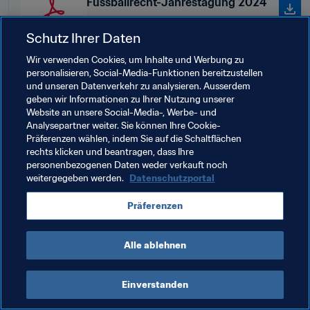
Fussballrecht-Jahrestagung 2024
Schutz Ihrer Daten
Wir verwenden Cookies, um Inhalte und Werbung zu
personalisieren, Social-Media-Funktionen bereitzustellen
und unseren Datenverkehr zu analysieren. Ausserdem
Verwandte Themen
geben wir Informationen zu Ihrer Nutzung unserer
Website an unsere Social-Media-, Werbe- und
Analysepartner weiter. Sie können Ihre Cookie-
Bildungsinitiativen
Agenten
Präferenzen wählen, indem Sie auf die Schaltflächen
rechts klicken und beantragen, dass Ihre
Schiedsgericht für den Sport
Rechtsorgane
personenbezogenen Daten weder verkauft noch
weitergegeben werden.
Datenschutzportal
Recht
Bildung
Organisation
Agenten
Präferenzen
Japan
AFC
Alle ablehnen
Einverstanden