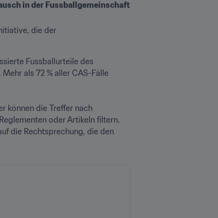
tausch in der Fussballgemeinschaft
iative, die der 
Auf dieser öffentlich zugänglichen, strukturierten und nutzerfreundlichen Plattform können Interessierte Fussballurteile des 
Mehr als 72 % aller CAS-Fälle 
r können die Treffer nach 
glementen oder Artikeln filtern. 
auf die Rechtsprechung, die den 