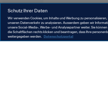
Schutz Ihrer Daten
Wir verwenden Cookies, um Inhalte und Werbung zu personalisieren, 
unseren Datenverkehr zu analysieren. Ausserdem geben wir Informat
unsere Social-Media-, Werbe- und Analysepartner weiter. Sie können 
Recht
die Schaltflächen rechts klicken und beantragen, dass Ihre persone
weitergegeben werden.
Datenschutzportal
Recht
R
Legal
D
F
2