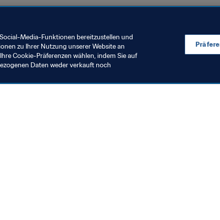
Social-Media-Funktionen bereitzustellen und
Präfer
ionen zu Ihrer Nutzung unserer Website an
Ihre Cookie-Präferenzen wählen, indem Sie auf
nbezogenen Daten weder verkauft noch
echt
Anti-Doping
isziplinarfälle zur FIFA
Umfassendes
ussball-Weltmeisterschaft
Dopingkontr
2026™
bei der FIFA F
9. Juli 2026
27. Juli 2026
Weltmeisters