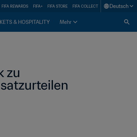
Deutsch
FIFA REWARDS
FIFA+
FIFA STORE
FIFA COLLECT
KETS & HOSPITALITY
Mehr
 zu 
atzurteilen 