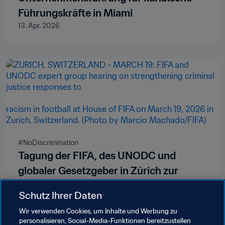
Führungskräfte in Miami
13. Apr. 2026
#NoDiscrimination 
Tagung der FIFA, des UNODC und
globaler Gesetzgeber in Zürich zur
Stärkung des Kampfs gegen Rassismus
Schutz Ihrer Daten
24. März 2026
im Fussball
Wir verwenden Cookies, um Inhalte und Werbung zu
personalisieren, Social-Media-Funktionen bereitzustellen