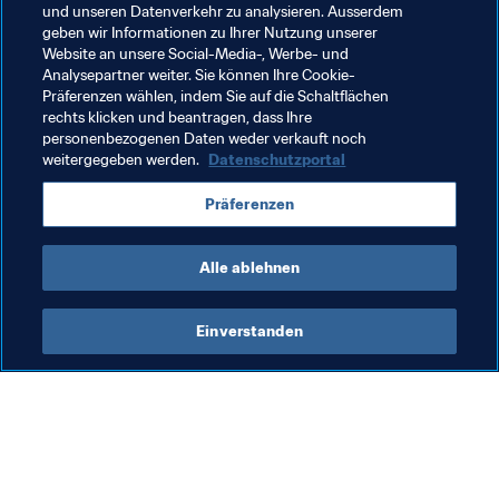
und unseren Datenverkehr zu analysieren. Ausserdem
geben wir Informationen zu Ihrer Nutzung unserer
Bildungsinitiativen
Website an unsere Social-Media-, Werbe- und
Analysepartner weiter. Sie können Ihre Cookie-
Fünfte Ausgabe des FIFA-Executive-
Präferenzen wählen, indem Sie auf die Schaltflächen
Programms zum Sportschiedswesen
rechts klicken und beantragen, dass Ihre
personenbezogenen Daten weder verkauft noch
23. März 2026
weitergegeben werden.
Datenschutzportal
Präferenzen
Mehr laden
Alle ablehnen
Einverstanden
Was die FIFA macht
Besuchen Sie auch