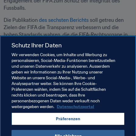
Engagement der FIFA zum Schutz der Integrität des 
Fussballs.
Die Publikation 
des sechsten Berichts
 soll getreu den 
Zielen der FIFA die Transparenz verbessern und die 
hohen Standards wahren, die die FIFA-Rechtsorgane in 
den letzten Jahren erarbeitet hat.
Schutz Ihrer Daten
Der 
Bericht
 ist hier und auf 
legal.fifa.com
 zu finden.
Wir verwenden Cookies, um Inhalte und Werbung zu
personalisieren, Social-Media-Funktionen bereitzustellen
und unseren Datenverkehr zu analysieren. Ausserdem
Verwandte Themen
geben wir Informationen zu Ihrer Nutzung unserer
Website an unsere Social-Media-, Werbe- und
Analysepartner weiter. Sie können Ihre Cookie-
Schiedsgericht für den Sport
Rechtsorgane
Präferenzen wählen, indem Sie auf die Schaltflächen
rechts klicken und beantragen, dass Ihre
Fussballgericht
Recht
Organisation
personenbezogenen Daten weder verkauft noch
weitergegeben werden.
Datenschutzportal
Präferenzen