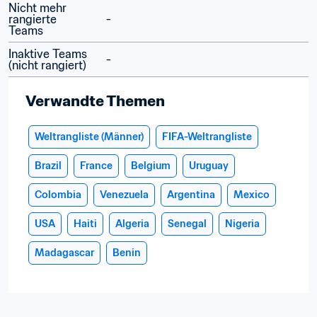
Nicht mehr 
rangierte 
 - 
Teams
Inaktive Teams 
 - 
(nicht rangiert)
Verwandte Themen
Weltrangliste (Männer)
FIFA-Weltrangliste
Brazil
France
Belgium
Uruguay
Colombia
Venezuela
Argentina
Mexico
USA
Haiti
Algeria
Senegal
Nigeria
Madagascar
Benin