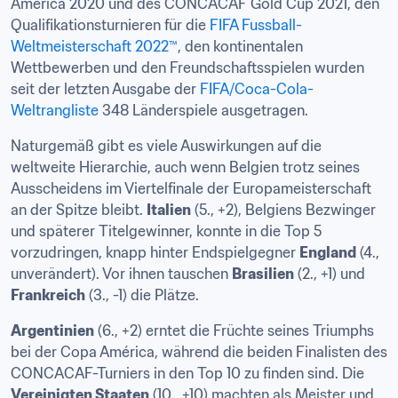
América 2020 und des CONCACAF Gold Cup 2021, den 
Qualifikationsturnieren für die
 FIFA Fussball-
Weltmeisterschaft 2022™
, den kontinentalen 
Wettbewerben und den Freundschaftsspielen wurden 
seit der letzten Ausgabe der 
FIFA/Coca-Cola-
Weltrangliste
 348 Länderspiele ausgetragen.
Naturgemäß gibt es viele Auswirkungen auf die 
weltweite Hierarchie, auch wenn Belgien trotz seines 
Ausscheidens im Viertelfinale der Europameisterschaft 
an der Spitze bleibt. 
Italien
 (5., +2), Belgiens Bezwinger 
und späterer Titelgewinner, konnte in die Top 5 
vorzudringen, knapp hinter Endspielgegner 
England
 (4., 
unverändert). Vor ihnen tauschen 
Brasilien
 (2., +1) und 
Frankreich
 (3., -1) die Plätze.
Argentinien
 (6., +2) erntet die Früchte seines Triumphs 
bei der Copa América, während die beiden Finalisten des 
CONCACAF-Turniers in den Top 10 zu finden sind. Die 
Vereinigten Staaten
 (10., +10) machten als Meister und 