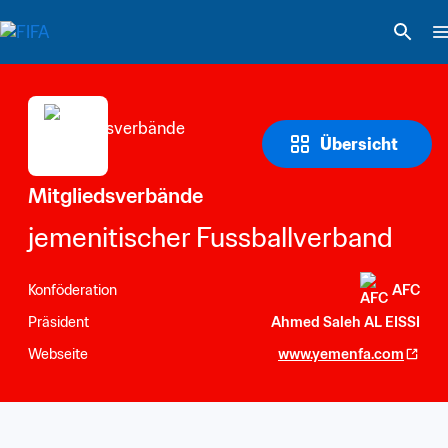
Übersicht
Mitgliedsverbände
jemenitischer Fussballverband
Konföderation
AFC
Präsident
Ahmed Saleh AL EISSI
Webseite
www.yemenfa.com