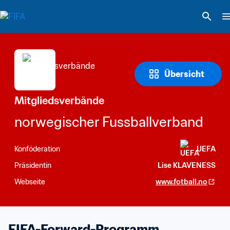
Übersicht
Mitgliedsverbände
norwegischer Fussballverband
Konföderation
UEFA
Präsidentin
Lise KLAVENESS
Webseite
www.fotball.no
FIFA-Forward-Programm