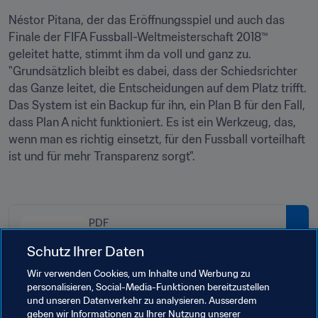
Néstor Pitana, der das Eröffnungsspiel und auch das 
Finale der FIFA Fussball-Weltmeisterschaft 2018™ 
geleitet hatte, stimmt ihm da voll und ganz zu. 
"Grundsätzlich bleibt es dabei, dass der Schiedsrichter 
das Ganze leitet, die Entscheidungen auf dem Platz trifft. 
Das System ist ein Backup für ihn, ein Plan B für den Fall, 
dass Plan A nicht funktioniert. Es ist ein Werkzeug, das, 
wenn man es richtig einsetzt, für den Fussball vorteilhaft 
ist und für mehr Transparenz sorgt".

PDF
Vorgaben des Unterstützungs-
Schutz Ihrer Daten
und Bewilligungsprogramm zur
Wir verwenden Cookies, um Inhalte und Werbung zu
VAR-Einführung
personalisieren, Social-Media-Funktionen bereitzustellen
und unseren Datenverkehr zu analysieren. Ausserdem
geben wir Informationen zu Ihrer Nutzung unserer