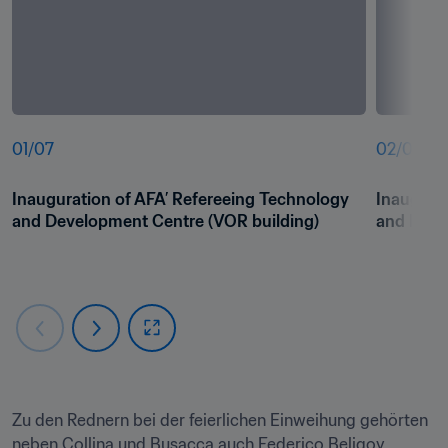
01
/
07
02
/
07
Inauguration of AFA’ Refereeing Technology 
Inaugurat
and Development Centre (VOR building)
and Deve
Zu den Rednern bei der feierlichen Einweihung gehörten 
neben Collina und Busacca auch Federico Beligoy, 