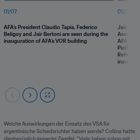
01
/
07
02
/
07
AFA's President Claudio Tapia, Federico 
Jair Bert
Beligoy and Jair Bertoni are seen during the 
Associati
inauguration of AFA's VOR building
AFA’s Nat
Pierluigi 
Referees 
inaugurat
Welche Auswirkungen der Einsatz des VSA für 
argentinische Schiedsrichter haben werde? Collina hatte 
diesbezüglich keinerlei Zweifel: "Viele haben schon mit 