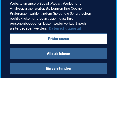
Website an unsere Social-Media-, Werbe- und
Verwandte Themen
Analysepartner weiter. Sie können Ihre Cookie-
Präferenzen wählen, indem Sie auf die Schaltflächen
rechts klicken und beantragen, dass Ihre
Förderung des Fussballs
FIFA Forward
personenbezogenen Daten weder verkauft noch
weitergegeben werden.
Datenschutzportal
Schiedsrichterwesen
Organisation
Präferenzen
Argentina
CONMEBOL
Alle ablehnen
Einverstanden
Was die FIFA macht
Besuchen Sie auch
Legal
Alle Nachrichten und 
Themen