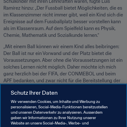
Schulkinder mit ihren Lehrkräften waren, fügte Luis 
Ramírez hinzu: „Der Fussball bietet Möglichkeiten, die es 
im Klassenzimmer nicht immer gibt, weil ein Kind sich die 
Ereignisse auf dem Fussballplatz besser vorstellen kann 
als im Klassenraum. Auf dem Spielfeld kann es Physik, 
Chemie, Mathematik und Sozialkunde lernen.“
„Mit einem Ball können wir einem Kind alles beibringen: 
Der Ball ist nur ein Vorwand und der Platz bietet die 
Voraussetzungen. Aber ohne die Voraussetzungen ist ein 
solches Lernen nicht möglich. Daher möchte ich mich 
ganz herzlich bei der FIFA, der CONMEBOL und beim 
APF bedanken, und zwar nicht für die Bereitstellung der 
Spielfelder, sondern für ihr soziales Engagement. Sie 
Schutz Ihrer Daten
haben verstanden, dass die Welt sich nur durch Bildung 
verändern lässt.“
Wir verwenden Cookies, um Inhalte und Werbung zu
personalisieren, Social-Media-Funktionen bereitzustellen
und unseren Datenverkehr zu analysieren. Ausserdem
Verwandte Themen
geben wir Informationen zu Ihrer Nutzung unserer
Website an unsere Social-Media-, Werbe- und