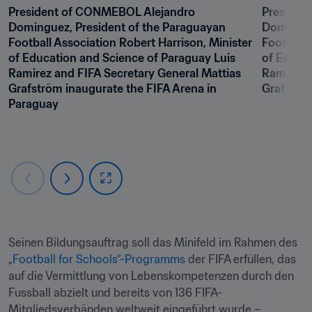
President of CONMEBOL Alejandro 
Presiden
Dominguez, President of the Paraguayan 
Dominguez
Football Association Robert Harrison, Minister 
Football 
of Education and Science of Paraguay Luis 
of Educat
Ramirez and FIFA Secretary General Mattias 
Ramirez a
Grafström inaugurate the FIFA Arena in 
Grafström
Paraguay
Seinen Bildungsauftrag soll das Minifeld im Rahmen des 
„
Football for Schools“-Programms
 der FIFA erfüllen, das 
auf die Vermittlung von Lebenskompetenzen durch den 
Fussball abzielt und bereits von 136 FIFA-
Mitgliedsverbänden weltweit eingeführt wurde – 