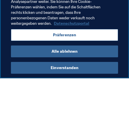
Analysepartner weiter. Sie können Ihre Cookie-
Förderung des Fussballs
Mitgliedsverbände
Präferenzen wählen, indem Sie auf die Schaltflächen
rechts klicken und beantragen, dass Ihre
Organisation
Paraguay
CONMEBOL
personenbezogenen Daten weder verkauft noch
weitergegeben werden.
Datenschutzportal
Präferenzen
Alle ablehnen
Organisation
Einverstanden
Organisation
Org
Organisation
St
8. 