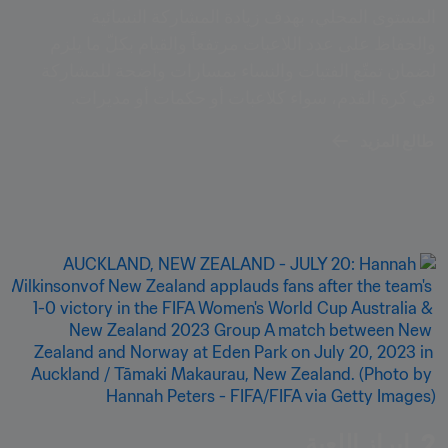
المستوى المحلي، بهدف زيادة المشاركة النسائية 
والحفاظ على عدد اللاعبات مرتفعاً والقيام بكلّ ما يلزم 
لضمان تمتّع الفتيات والنساء بمسارات واضحة للمشاركة 
في كرة القدم، سواء كلاعبات أو حكمات أو مديرات.
طالع المزيد
2. إبراز اللعبة