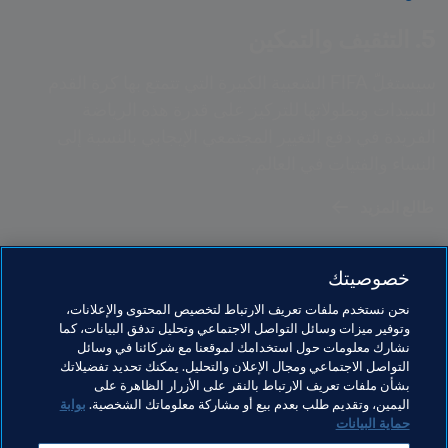
5. التثقيف والتمكين
سيستغلّ FIFA الشعبية الكبيرة التي تتمتع بها كرة القدم 
للسيدات وبطولاتها للتركيز على قدرة هذه الرياضة 
الفريدة في دفع التغيير المجتمعي الإيجابي بالنسبة إلى 
النساء والفتيات في العالم.
طالع المزيد
خصوصيتك
نحن نستخدم ملفات تعريف الارتباط لتخصيص المحتوى والإعلانات،
وتوفير ميزات وسائل التواصل الاجتماعي وتحليل تدفق البيانات، كما
نشارك معلومات حول استخدامك لموقعنا مع شركائنا في وسائل
التواصل الاجتماعي ومجال الإعلان والتحليل. يمكنك تحديد تفضيلاتك
بشأن ملفات تعريف الارتباط بالنقر على الأزرار الظاهرة على
اليمين، وتقديم طلب بعدم بيع أو مشاركة معلوماتك الشخصية.
بوابة
حماية البيانات
مواضيع مرتبطة