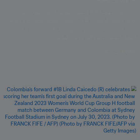
كجزء من جهود FIFA الكبيرة لتقديم أفضل نسخة من 
كأس العالم للسيدات FIFA وتحفيز عملية تطوّر كرة القدم 
للسيدات، سوف نحسّن مستوى بطولاتنا لضمان إبراز 
أفضل اللاعبات في الفرق في العالم.
طالع المزيد