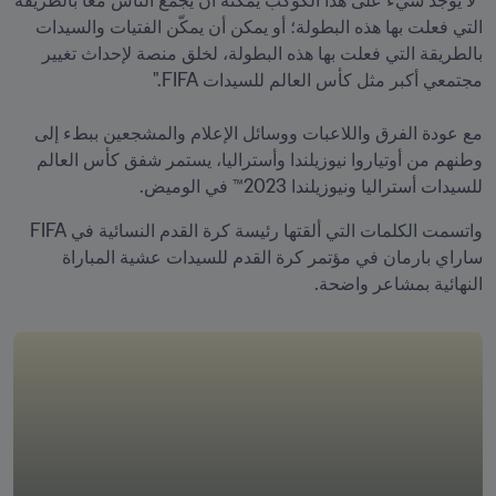
"لا يوجد شيء على هذا الكوكب يمكنه أن يجمع الناس معًا بالطريقة 
التي فعلت بها هذه البطولة؛ أو يمكن أن يمكّن الفتيات والسيدات 
بالطريقة التي فعلت بها هذه البطولة، لخلق منصة لإحداث تغيير 
مع عودة الفرق واللاعبات ووسائل الإعلام والمشجعين ببطء إلى 
وطنهم من أوتياروا نيوزيلندا وأستراليا، يستمر شفق كأس العالم 
للسيدات أستراليا ونيوزيلندا 2023™ في الوميض.
واتسمت الكلمات التي ألقتها رئيسة كرة القدم النسائية في FIFA 
ساراي بارمان في مؤتمر كرة القدم للسيدات عشية المباراة 
النهائية بمشاعر واضحة. 