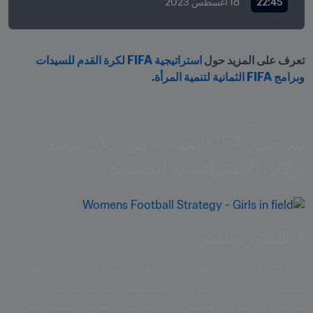
22:45
18 أغسطس 2023
تعرف على المزيد حول 
استراتيجية FIFA لكرة القدم للسيدات
و
برامج FIFA الثمانية لتنمية المرأة
.
أركان الاستراتيجية
سيحقّق FIFA أهدافه من خلال تنفيذ 
أركان الاستراتيجية الخمسة
:
1. التطور والنمو
سيركّز FIFA على تطوير كرة القدم للسيدات، على أرض 
الملعب وخارجه، وعلى جميع المستويات. كما سيقدّم 
الدعم للاتحادات الوطنية الأعضاء بهدف تطوير اللعبة على 