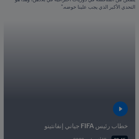
التحدي الأكبر الذي يجب علينا خوضه."
خطاب رئيس FIFA جياني إنفانتينو