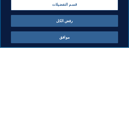
قسم التفضيلات
كرة القدم للسيدات
المنظمة
رفض الكل
موافق
ما يقوم به FIFA
كل الأخبار
الشؤون القانونية
كل الأخبار
نظام الانتقالات
التقارير والوثائق
كرة القدم للسيدات
مؤسسة FIFA
تطوير كرة القدم
FIFA Museum
الابتكار
الوظائف
تطوير المواهب