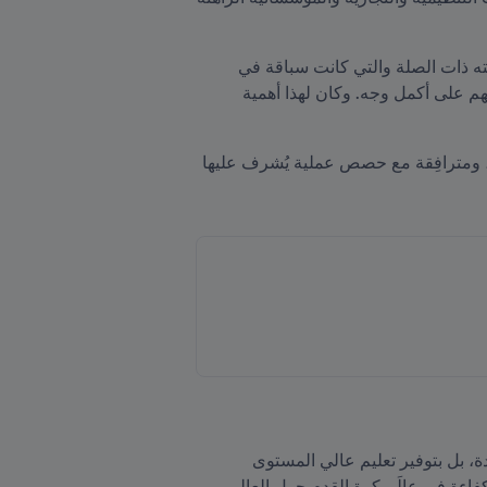
وكان هذا الاختصاص قد شهد تطوراً كبيراً منذ أن أطلق FIFA خلال تسعينيات القرن العشرين، وللمرة الأولى، أنظمته ذات الصلة والتي كانت سباقة في 
فرض وجوب تعامل الأفراد والمؤسسات مع مختصين مؤهلين تأهيلاً عالياً وقادرين على تمثيل وحماية مصالح عملائهم على أكمل وجه. وكان لهذا أهمية 
مقارَبة تعليمية عملية ومصمَّمة بحسب احتياجات المتعلمين، ومبنية على قواعد نظرية وبحثية متينة، ومترافِقة مع حصص عملية يُشرف عليها 
ولا يتمثّل الهدف من هذا البرنامج بإعداد المرشحين لخوض اختبار وكلاء كرة القدم المطلوب بموجب الأنظمة الجديدة، بل بتوفير تعليم عالي المستوى 
للمختصين في مجال وكلاء كرة القدم. يُركّز هذا البرنامج على تعزيز الجانب الاحترافي، والممارسات الأخلاقية، والكفاءة في عالَم كرة القدم حول العالم، 