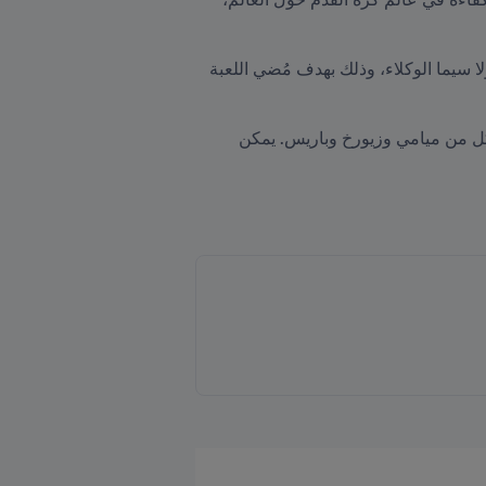
كما يُظهر هذا البرنامج مدى التزام FIFA بتعزيز فُرص التعليم لدى كافة الأطراف المنخرطة في عالم كرة القدم، ولا سيما الوكلاء، وذلك بهدف مُضي اللعبة 
وستقام النسخة الثانية من البرنامج بين أبريل/نيسان ويونيو/حزيران 2025، وستتضمن ثلاث وحدات حضورية في كل من ميامي وزيورخ وباريس. يمكن 