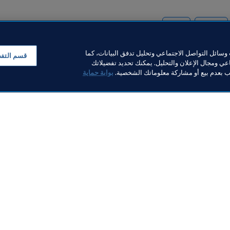
المنظمة
الوكلاء
سائل التواصل الاجتماعي وتحليل تدفق البيانات، كما
قسم التف
ي ومجال الإعلان والتحليل. يمكنك تحديد تفضيلاتك
لب بعدم بيع أو مشاركة معلوماتك الشخصية.
بوابة حماية
خبار
بار
ر والوثائق
FI
FIFA M
ف