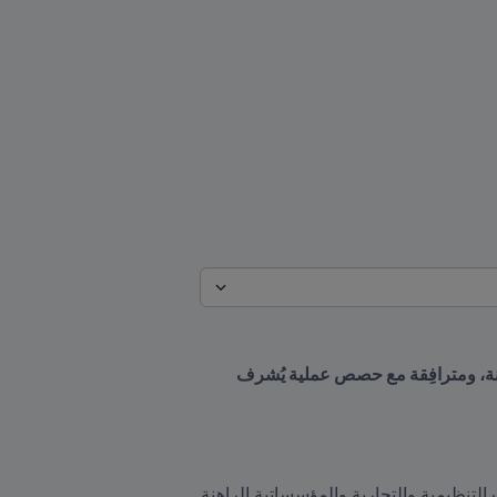
يتبنّى البرنامج مقارَبة تعليمية عملية ومصمَّمة بحسب احتياجات المتعلمين، ومبنية على قواعد نظرية وبحثية متينة، ومترافِقة مع حصص عملية يُشرف 
، الذي يهدف إلى توفير تحليل معمَّق للجوانب التنظيمية والتجارية والمؤسساتية الراهنة 