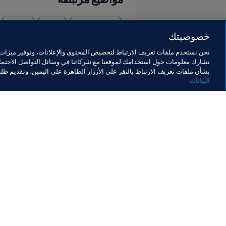
نظام الانتقالات
الوكلاء
القانوني
خصوصيتك
نحن نستخدم ملفات تعريف الارتباط لتخصيص المحتوى والإعلانات، وتوفير ميزات و
نشارك معلومات حول استخدامك لموقعنا مع شركائنا في وسائل التواصل الاجتماع
بشأن ملفات تعريف الارتباط بالنقر على الأزرار الظاهرة على اليمين، وتقديم ط
البيانات
ما يقوم به FIFA
كل الأ
الشؤون القانونية
كل الأخ
نظام الانتقالات
التقاري
كرة القدم للسيدات
مؤسسة FA
تطوير كرة القدم
useum
الابتكار
الوظائ
تطوير المواهب