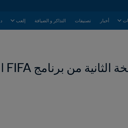
ات
أخبار
تصنيفات
التذاكر و الضيافة
إلعب
دا