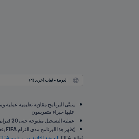
العربية
 - لغات أخرى (4)
عليها خبراء متمرسون
عملية التسجيل مفتوحة حتى 20 فبراير/شباط 2025
يُظهر هذا البرنامج مدى التزام FIFA بتعزيز فُرص التعليم لدى كافة الأطراف المنخرطة في عالم كرة القدم
يُطلق FIFA
 النسخة الثانية من برنامج FIFA التنفيذي لوكلاء كرة القدم