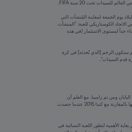
سيستقر منتخب كوستاريكا في مدينة كرايستشرش النيوزيلندية بدءاً من الشهر المقبل، وقد تواجد فيالوبوس في البلاد يوم الجمعة لمعاينة المُنشآت التي 
سيستخدمها منتخبه الوطني للسيدات منذ وصوله. وعقب زيارته لمكز نغاي بونا واي الرياضي في المدينة، قال رئيس الاتحاد الكوستاريكي للعبة: "المنشآت 
هي على مستوى عالٍ جداً، وتلبي كل متطلبات التدريب بأفضل المعايير، ومصممة لفرق دولية مرموقة، ونحن سعداء جداً لمستوى الاستثمار (في هذه 
وأردف قائلاً: "ما من شكّ بأن أي دولة مستضيفة ستستفيد من أي تحديثات للمنشآت (الرياضية). ولكن الفائدة الأهم ستكون الزخم [الذي تُحدثه] في كرة 
كرة قدم السيدات".
يُذكر أن كوستاريكا تستهل حملتها في العرس الكروي العالمي في المجموعة الثالثة بمواجهة أسبانيا، قبل أن تواجه اليابان ومن ثم زامبيا، مع العلم أن 
المنتخب الياباني سيتخذ هو الآخر من مدينة كرايستشرش مقراً له أيضاً. وستحاول الكتيبة الكوستاريكية تحسين غلّتها بالمقارنة مع كندا 2015 عندما حصدت 
وعن خوض النسخة المقبلة من كأس العالم للسيدات، قال فيالوبوس: "المشارَكة في كأس العالم للسيدات هو أمر بغاية الأهمية لتطور اللعبة النسائية في 