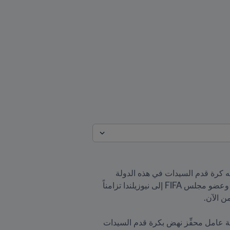
تخوض كوستاريكا منافسات كأس العالم للسيدات FIFA أستراليا ونيوزيلندا 2023™ كثمرة ناجحة لتطور كبير شهدته كرة قدم السيدات في هذه الدولة 
الواقعة في أمريكا الوسطى. وفي هذا الإطار تأتي زيارة رئيس الاتحاد الكوستاريكي لكرة القدم رودولفو فيالوبوس وعضو مجلس FIFA إلى نيوزيلندا تزامناً 
استضافت كوستاريكا عام 2014 منافسات كأس العالم للسيدات تحت 17 سنة FIFA™ في حدث استثنائي كان بمثابة عامل محفِّز نهض بكرة قدم السيدات 