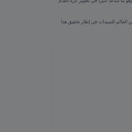
بلادنا. فهو يزيد من الزخم المحيط باللعبة منذ استضافة بطولة كأس العالم للسيدات تحت 20 سنة العام الماضي، وهو ما ساعد كثيراً في تطوير كرة القدم 
وختم حديثه قائلاً: "يتمثل طموحنا في النهوض بكرة القدم للسيدات إلى مستوى احترافي متكامل، ويأتي خوض كأس العالم للسيدات في إطار تحقيق هذا 