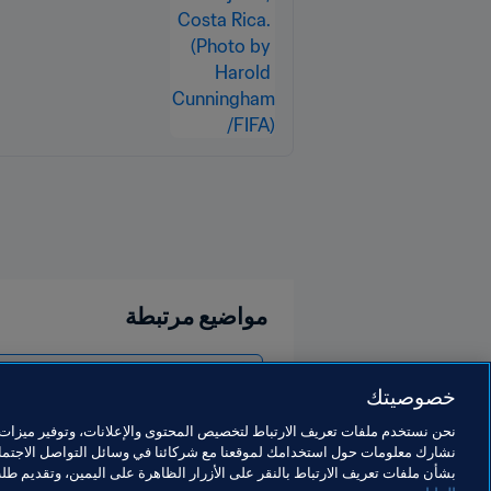
مواضيع مرتبطة
كأس العالم للسيدات أستراليا ونيوزيلاندا 2023 FIFA™
خصوصيتك
نحن نستخدم ملفات تعريف الارتباط لتخصيص المحتوى والإعلانات، وتوفير ميزات و
نشارك معلومات حول استخدامك لموقعنا مع شركائنا في وسائل التواصل الاجتماع
بشأن ملفات تعريف الارتباط بالنقر على الأزرار الظاهرة على اليمين، وتقديم ط