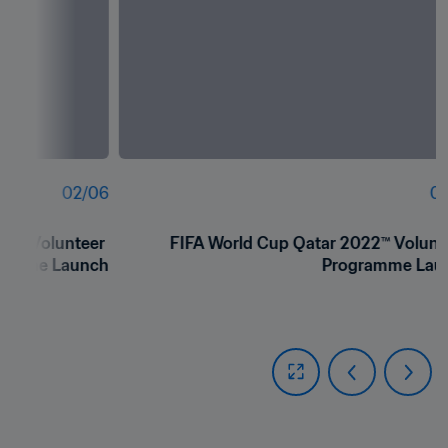
02
/
06
01
2™ Volunteer 
FIFA World Cup Qatar 2022™ Volunte
ramme Launch
Programme Lau