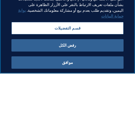
بشأن ملفات تعريف الارتباط بالنقر على الأزرار الظاهرة على
مواضيع مرتبطة
اليمين، وتقديم طلب بعدم بيع أو مشاركة معلوماتك الشخصية.
بوابة
حماية البيانات
الرئيس
المنظمة
المنظمة
قسم التفضيلات
كأس العالم FIFA قطر ٢٠٢٢™
Qatar
AFC
رفض الكل
موافق
ما يقوم به FIFA
كل الأخبار
الشؤون القانونية
كل الأخبار
نظام الانتقالات
التقارير والوثائق
كرة القدم للسيدات
مؤسسة FIFA