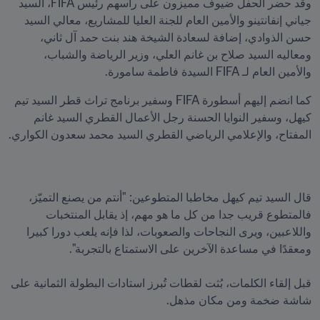
وقد حضر الحفل ضيوف مميزون على رأسهم رئيس FIFA، السيد 
جياني إنفانتينو والأمين العام للجنة العليا للمشاريع، معالي السيد 
حسن الذوادي، إضافة لسعادة الشيخة هند بنت حمد آل ثاني، 
ومعاليه السيد صلاح بن غانم العلي، وزير الرياضة والشباب، 
والأمين العام لـ FIFA السيدة فاطمة سامورة.
كما انضم إليهم أسطورة FIFA وسفير برنامج تراث قطر السيد تيم 
كيهل، وسفير النوايا الحسنة رجل الأعمال القطري السيد غانم 
المفتاح، والإعلامي الرياضي القطري السيد محمد سعدون الكواري.
قال السيد تيم كيهل مخاطبا المتطوعين: "أنتم من يصنع التميّز، 
فالمتطوع قريب جدا من كل ما هو مهم، إذ يقابل المنتخبات 
واللاعبين، ويرى النجاحات والصعوبات، لذا فإنه يلعب دورا كبيرا 
قبل إلقاء الكلمات، بُثت لقطات تُبرز استادات البطولة الثمانية على 