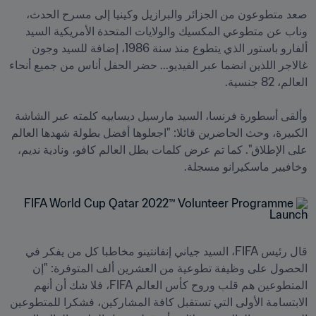
صعد متطوعون من الجزائر والبرازيل وكينيا إلى مسرح الحدث، 
وناب عن متطوعي المكسيك والولايات المتحدة الأمريكية السيد 
ألفارو باستور الذي يتطوع منذ سنة 1986، إضافة للسيد وجون 
غالاجر اللذين انضما عبر الفيديو... حضر الحفل أناس من جميع أنحاء 
وألقى أسطورة فرنسا، السيد مارسيل ديساييه كلمته عبر الشاشة 
الكبيرة، وحث الحاضرين قائلا: "اجعلوها أفضل بطولة شهدها العالم 
على الإطلاق". كما تم عرض كلمات بطل العالم كافو، ونادية نديم، 
وخافيير ماسكيرانو مسجلة. 
قال رئيس FIFA، السيد جياني إنفانتينو مخاطبا كل من يفكر في 
الحصول على وظيفة تطوعية من العشرين ألف المتوفرة: "إن 
المتطوعين هم قلب وروح كأس العالم FIFA، فلا شك أن أنهم 
الابتسامة الأولى التي تستقبل كافة المشاركين، فشكرا للمتطوعين 