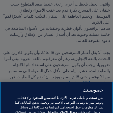
وانتهى الحفل بلحظات أخرى رائعة، عندما صعد المتطوع حبيب 
خلفان على المسرح بكرة قدم بعد خفت الأضواء وانطلاق 
الموسيقى وتخييم العاطفة على المكان، لتكُتب كلمات "شكرًا لكم" 
ساهم الراقصون بألوان قطرية وخلفيات من الأضواء الساطعة في 
خاتمة مسلية وحيوية بعد أن أُسدل الستار عن الإطلاق وأرسلت 
يجب ألا يقل أعمار المترشحين عن 18 عامًا، وأن يكونوا قادرين على 
التحدث باللغة الإنجليزية، رغم أن معرفتهم باللغة العربية تبقى أمرا 
ضروريا، ويجب أن يكون المرشحون على استعداد تام للالتزام 
بالتطوع لمدة عشرة أيام على الأقل خلال البطولة التي ستستمر 
من 21 نوفمبر حتى 18 ديسمبر، ويجب أن تُقدم كل الطلبات عبر 
موقع 
volunteer.FIFA.com
.

خصوصيتك
نحن نستخدم ملفات تعريف الارتباط لتخصيص المحتوى والإعلانات،
وتوفير ميزات وسائل التواصل الاجتماعي وتحليل تدفق البيانات، كما
نشارك معلومات حول استخدامك لموقعنا مع شركائنا في وسائل
التواصل الاجتماعي ومجال الإعلان والتحليل. يمكنك تحديد تفضيلاتك