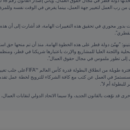
لقطري".
حوّل إلى تطور ملموس في مجال حقوق العمال".
لبطولة أم لا".