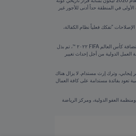
رحّب FIFA اليوم بالخطوات الكبيرة التي اتخذتها دولة قطر في مجال حقوق العمال. ويأتي إصدار القانون رقم 18 لعام 2020 ليكون بمثابة قرار تاريخي كونه 
يلغي حاجة العامل الوافِد للحصول على إذن من رب العمل لتغيير جهة العمل، بينما يفرض في الوقت نفسه وللمرة الأولى في المنطقة حداً أدنى للأجور غير 
وكانت منظمة العمل الدولية، التي اضطلعت بدور محوري في تحقيق هذه التغييرات الهامة، قد أشارت إلى أن هذه الإصلاحات "تفكك فعلياً نظام الكفالة، 
في هذا الصدد، قال رئيس FIFA جياني إنفانتينو: "نهنّئ دولة قطر على هذه الخطوة الهامة. منذ أن تم منحها حق استضافة كأس العالم FIFA ٢٠٢٢ ™، تم بذل 
جهود جماعية ضخمة من قِبل السلطات المحلية واللجنة العليا للمشاريع والإرث باعتبارها شريكنا في قطر، ومنظمة العمل الدولية من أجل إحداث تغيير 
وأردف قائلاً: "يُظهر تحقيق هذا الإنجاز قبل فترة طويلة من انطلاق البطولة قدرة كأس العالم ™FIFAعلى جلب تغيير إيجابي، وترك إرث مستدام. لا يزال هناك 
بالتأكيد مجال لتحقيق المزيد من التطور، وسنستمرّ في العمل عن كثب مع كافة الشركاء للترويج لخطة عمل تقدمية تعود بفائدة مستدامة على كافة العمال 
يُذكر أن مجموعة من المنظمات الدولية الأخرى قد نوّهت بالقانون الجديد، ولا سيما الاتحاد الدولي لنقابات العمال، ومنظمة العفو الدولية، ومركز الرياضة 