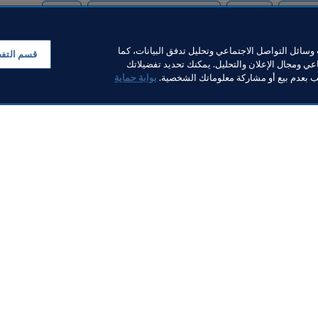
FIF
المنظمة
كأس العالم FIFA قطر ٢٠٢٢™
Qatar
سائل التواصل الاجتماعي وتحليل تدفق البيانات، كما
قسم التف
ي ومجال الإعلان والتحليل. يمكنك تحديد تفضيلاتك
لب بعدم بيع أو مشاركة معلوماتك الشخصية.
بوابة حماية
خبار
بار
ر والوثائق
FI
FIFA M
ف