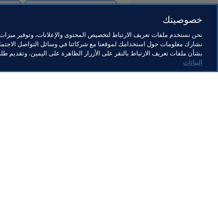
حقوق الإنسان ومناهضة التمييز
مؤسسة A
خصوصيتك
نحن نستخدم ملفات تعريف الارتباط لتخصيص المحتوى والإعلانات، وتوفير ميزات و
نشارك معلومات حول استخدامك لموقعنا مع شركائنا في وسائل التواصل الاجتماع
بشأن ملفات تعريف الارتباط بالنقر على الأزرار الظاهرة على اليمين، وتقديم ط
البيانات
ما يقوم به FIFA
كل الأ
الشؤون القانونية
كل الأخ
نظام الانتقالات
التقاري
كرة القدم للسيدات
مؤسسة FA
تطوير كرة القدم
useum
الابتكار
الوظائ
تطوير المواهب
تنظيم البطولات 