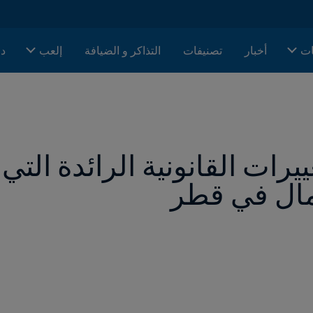
ات
أخبار
تصنيفات
التذاكر و الضيافة
إلعب
دا
مال في قطر