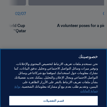
02
/
07
01
IFA World Cup 
A volunteer poses for a pic
Qatar™  
خصوصيتك
نحن نستخدم ملفات تعريف الارتباط لتخصيص المحتوى والإعلانات،
وتوفير ميزات وسائل التواصل الاجتماعي وتحليل تدفق البيانات، كما
نشارك معلومات حول استخدامك لموقعنا مع شركائنا في وسائل
التواصل الاجتماعي ومجال الإعلان والتحليل. يمكنك تحديد تفضيلاتك
بشأن ملفات تعريف الارتباط بالنقر على الأزرار الظاهرة على
مواضيع مرتبطة
اليمين، وتقديم طلب بعدم بيع أو مشاركة معلوماتك الشخصية.
بوابة
حماية البيانات
المنظمة
المنظمة
كأس العالم FIFA قطر ٢٠٢٢™
قسم التفضيلات
AFC
Qatar