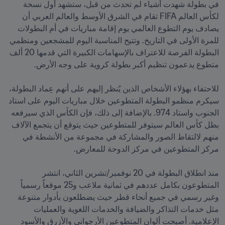
في بطولة شهدت أشياء لم تحدث من قبل، ستشهد أول نسخة 
لكأس العالم FIFA تقام في الشرق الأوسط والعالم العربي أن 
يصادف يوم التطوع العالمي يوم إقامة مباريات في أم البطولات 
للمرة الأولى في التاريخ. وتتيح المناسبة اليوم للمشجعين ومنظمي 
البطولة الفرصة للاعتراف بالإسهامات الكبيرة التي قدمها 20 ألف 
للاحتفاء بهؤلاء الأشخاص الذين يُنظر إليهم على أنهم عِماد البطولة، 
سيكرم منظمو البطولة المتطوعين خلال مباريات اليوم على استاد 
الجنوب واستاد 974. بالإضافة إلى ذلك، فإن الكأس الذي سيرفعه 
بطل كأس العالم سيتوفر للمتطوعين حيث يتوقع أن يتجمع الآلاف 
منهم لالتقاط الصور والمشاركة في مجموعة من الأنشطة في 
منذ انطلاق البطولة في 20 نوفمبر/تشرين الثاني، انتشر 
المتطوعون بكامل عددهم في ثمانية ملاعب و25 موقعاً رسمياً 
وغير رسمي في جميع أنحاء قطر حيث يضطلعون بأدوار متنوعة 
مثل خدمات التذاكر والضيافة والخدمات اللغوية والعمليات 
الإعلامية. أصبحت ألوان المتطوعين الأرجواني والأزرق والأسود 