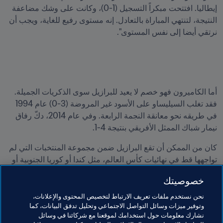
إيطاليا. افتتحت مبكراً التسجيل (1-0)، وكانت على وشك مضاعفة 
النتيجة، لتنتهي المباراة بالتعادل. إنه مستوى رفيع للغاية، ويجب أن 
نرتقي أيضا إلى نفس المستوى".
أما الكاميرون فهو خصم لا يعيد للبرازيل سوى الذكريات الجميلة. 
فقد تغلب السيليساو على الأسود غير المروضة (3-0) عام 1994 
في طريقه نحو معانقة النجمة الرابعة. وفي عام 2014، دكّ رفاق 
نيمار شباك الممثل الأفريقي بنتيجة 4-1.
كان من الممكن أن تقع البرازيل ضمن مجموعة المنتخبات التي لم 
تواجهها قط في نهائيات كأس العالم، مثل كندا أو كوريا الجنوبية أو 
السنغال، ولكن مصادفة مواجهة نفس المنتخبات مرة أخرى لم تمرّ 
خصوصيتك
مرور الكرام أمام عيني تيتي.
نحن نستخدم ملفات تعريف الارتباط لتخصيص المحتوى والإعلانات،
وقال بهذا الخصوص لـ "Globo": "إنه ليس بالأمر الجديد علينا. 
وتوفير ميزات وسائل التواصل الاجتماعي وتحليل تدفق البيانات، كما
بالطبع، فإن الأمر يتعلق بمتابعة على نطاق أوسع، ولكن هذه هي 
نشارك معلومات حول استخدامك لموقعنا مع شركائنا في وسائل