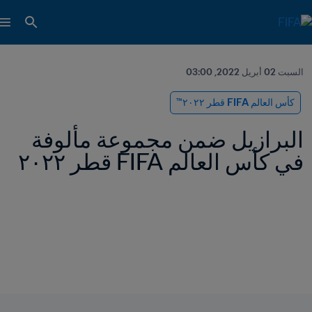
السبت 02 أبريل 2022, 03:00
كأس العالم FIFA قطر ٢٠٢٢™
البرازيل ضمن مجموعة مألوفة 
في كأس العالم FIFA قطر ٢٠٢٢