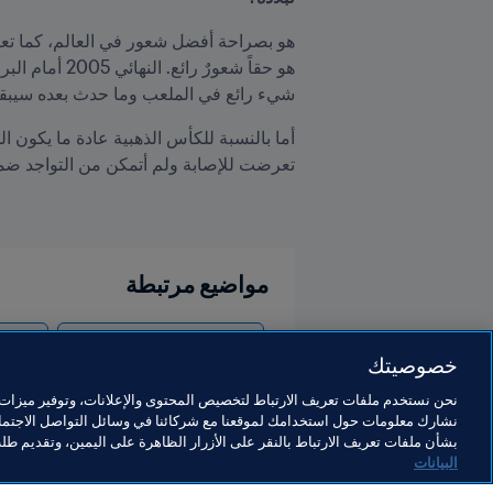
شيء رائع في الملعب وما حدث بعده سيبقى ف
تعرضت للإصابة ولم أتمكن من التواجد ضمن 
مواضيع مرتبطة
كأس العالم FIFA قطر ٢٠٢٢™
exico
خصوصيتك
نحن نستخدم ملفات تعريف الارتباط لتخصيص المحتوى والإعلانات، وتوفير ميزات و
نشارك معلومات حول استخدامك لموقعنا مع شركائنا في وسائل التواصل الاجتماع
بشأن ملفات تعريف الارتباط بالنقر على الأزرار الظاهرة على اليمين، وتقديم ط
البيانات