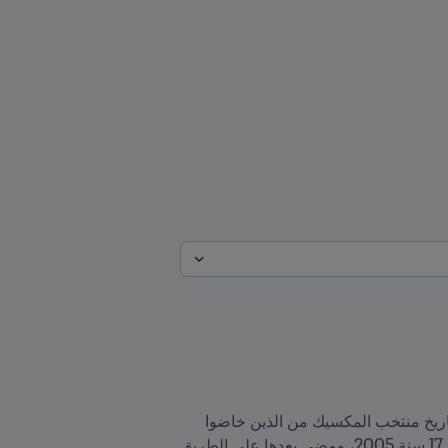
حفر هيكتور مورينو اسمه في سجلات الكرة المكسيكية، كيف لا وهذا المدافع الصلب يُعد ضمن 15 لاعبا فقط في تاريخ منتخب المكسيك من الذين خاضوا 
100 مباراة دولية وأكثر بقميص "تريكولر"، إضافة لكونه بدأ مسيرته ضمن جيل ذهبي كسب لقب كأس العالم تحت 17 سنة 2005، ومضى بعدها على الطريق 