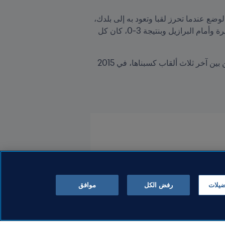
هو بصراحة أفضل شعور في العالم، كما تعرف فالمكسيك بلدٌ يعشق كرة القدم وشغوف بها، فتخيّل كيف سيكون الوضع عندما تحرز لقبا وتعود به إلى بلدك، 
هو حقاً شعورٌ رائع. النهائي 2005 أمام البرازيل أتذكره كما لو أنه حدث بالأمس، الفوز بكأس العالم في بداية المسيرة وأمام البرازيل وبنتيجة 3-0، كان كل 
أما بالنسبة للكأس الذهبية عادة ما يكون المكسيك مرشحٌ للفوز بلقبها، وأفخر بأنني حققت لقبين (2011 و2019) من بين آخر ثلاث ألقاب كسبناها، في 2015 
ضيلات
رفض الكل
موافق