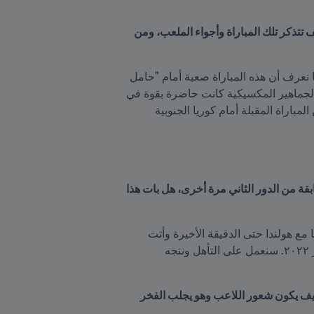
بالحديث عن نسخة روسيا 2018، حققت المكسيك أول انتصار على ألمانيا بعد ثلاث هزائم سابقة في كأس العالم، كيف تتذكر تلك المباراة وأجواء الملعب، ومن 
لقد كان إحساساً رائعا بالنسبة لجميع اللاعبين، كانت واحد من أفضل المباريات في تاريخ منتخب المكسيك، لأننا كنا نعرف أن هذه المباراة صعبة أمام "حامل 
اللقب" وفي بداية مشواره مجموعة قوية، ولذلك لعبناها بذكاء كبير. أجواء الملعب كانت رائعة بعد تسجيل الهدف، الجماهير المكسيكية كانت حاضرة بقوة في 
الملعب وبقية المشوار، الأهازيج والتشجيعات. لكن أتذكر أننا لم نفرط في نشوة الفرح، خلال الليل بدأنا الحديث عن المباراة المقبلة أمام كوريا الجنوبية 
تأهلتم من المركز الثاني (بفارق الأهداف خلف السويد)، وتعيّن عليكم مواجهة البرازيل، وخسرتم اللقاء وودعتم المسابقة من الدور الثاني مرة أخرى، هل بات هذا 
في الحقيقة إنه أمر مؤسف، كنت أتمنى لو أعرف السبب، أتذكر في نسخة 2014، كان التعادل مسيطراً في مباراتنا مع هولندا حتى الدقيقة الأخيرة وأتت 
ركلة الجزاء وخسرنا بسببها. عموما هذا سيكون حافزاً آخراً أمام كل اللاعبين لكي نقوم ببطولة أكثر روعة في قطر ٢٠٢٢. سنعمل على التأهل ونتجه 
ساهمت بتحقيق العديد من الألقاب الكبيرة للمكسيك، كأس العالم تحت 17 سنة 2005 ولقبين في الكأس الذهبية.. كيف يكون شعور اللاعب وهو يجلب الفخر 