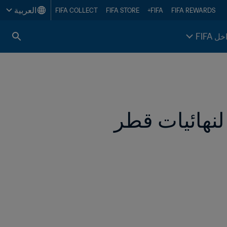
العربية
FIFA COLLECT
FIFA STORE
FIFA+
FIFA REWARDS
خل FIFA
مورينو: فخور بمسيرتي مع المكسيك وأتطلع لنهائيات قطر 