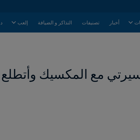
ات
أخبار
تصنيفات
التذاكر و الضيافة
إلعب
دا