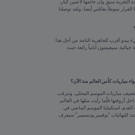
والمنافسة أو من حيث التطور الفني. لقد توج المنتخب القطري بداية 2019 بلقب كأس آسيا، ثم أنني عرفت بأن هذه التجربة سبق وأن خاضها لاعبين كبار، 
كانوا أساطير بلادهم وأعتقد أنهم لم يأتوا إلى هنا من فراغ. كما لم يغب عن أسألتي الجانب الإنساني، حيث يعتبر هذا القرار منوطاً بعائلتي أيضا، ولقد توصلنا 
لم يكن صعباً رؤية مدى تطور البلاد وتنظيم المدن من كل النواحي إستعداداً لاستضافة النهائيات بعد عامين. كل شيء يبدو أقرب للجاهزية التامة من أجل هذا 
الحدث العالمي، أعتقد أن الجماهير التي ستأتي إلى هنا لمتابعة المباريات ستشعر بأنها في مكان ملائم لخوض تجربة خيالية. سيعيشون أياماً رائعة حيث 
 مباريات كأس العالم منذ الآن؟
نعم، لقد كُنت محظوظا بأن ألعب على تلك الملاعب، كما قلت البلاد جاهزة لاستضافة المباريات، ثلاثة استادات تستضيف مباريات الموسم المحلي، ونترقب 
المزيد منها خلال الفترة القليلة المقبلة. الشكل الخارجي مبهر للغاية ويحفزك من أجل الدخول إليه، أما الخصائص داخل أروقتها قلّما رأيت مثلها في العالم. 
بالنسبة لي أجواء الملعب تمنحك شعوراً مريحا لكي تعطي كل ما لديك، يتم توفير درجة حرارة مثالية لممارسة كرة القدم. استكملنا الموسم الماضي في 
فصل الصيف ومن ثم بدأنا هذا الموسم قبل ثلاثة شهر، ولكن ما توفره تقنية التبريد هو أمر مذهل. خلال الوقت المحدد للنهائيات "نوفمبر وديسمبر" سيعرف 