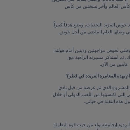
الصحيح، ليكون أحد الاختيارات الدائمة لكافة مدربي "إل تري"، ليحقق هيكتور ظهوره في النسخ ثلاث الماضية من كأس العالم وآخر نسختين من كأس 
ياله من سحل ناصع يمكن لصاحبه أن يفخر به، وربما كان ليكتفي بما أنجزه حتى الآن، لكن ابن الـ32 عاما لازال يريد خوض المزيد التحديات، ويضع هدفاً كبيراً 
أمامه، من أجل ختم مسيرته الدولية في القمة من خلال المشاركة في كأس العالم FIFA قطر ٢٠٢٢، في البلاد التي وصلها العام الماضي من أجل خوض 
 قبل أن يشد الرحال نحو هولندا للانضمام إلى المنتخب الوطني لخوض مواجهتين وديتين أمام هولندا 
والجزائر. ناقش مورينو تجربته الفريدة في قطر، كما أبدى رأيه في الاستعدادات التي يشاهدها على أرض الواقع هناك، ثم استذكر مسيرته الزاهية مع 
عامين من الآن.
: هناك العديد من الأسباب التي دفعتني للقيام بهذه الخطوة المهمة وبهذا التوقيت. السبب الرئيس هو المشروع الذي تم عرضه من قبل نادي 
الغرافة، يريد النادي استعادة قدرته على المنافسة من جديد على الألقاب، وبناء جيل شاب يمكن أن أنقل إليه خبراتي التي اكتسبتها من اللعب الدولي أو خلال 
ل هذه النقلة في حياتي.
بالتأكيد لقد قمت باجراء العديد من الاتصالات مع بعض الأشخاص الموجودين في قطر ممن يلعبون هناك. كانت كل الردود إيجابية سواء من حيث قوة البطولة 