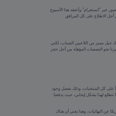
بالتأكيد، هم دائما يسالونني عن سير الأمور هنا، عن الملاعب عن الحياة اليومية وعن كل شيء، أقوم بنشر بعض الصور عبر "انستغرام" وأعتقد هذا الأسبوع 
عندما نلتقي في معسكر المنتخب سيكون هناك أحاديث أخرى. قبل فترة زار وفد من الإتحاد المكسيكي الدولة، من أجل الاطلاع على كل المرافق 
نعم، لذلك أنا أرفع من تركيزي لأكثر من مئة بالمئة، أريد المنافسة على مكاني في المنتخب الوطني. أعرف أن هناك جيل مميز من اللاعبين الشباب، لكني 
أؤمن بقدراتي وما يكمنني تقديمه ولذلك سأبذل كامل جهدي لأكون ضمن الفريق في العامين المقبلين. سنوجه تركيزنا نحو التصفيات المؤهلة من أجل حجز 
المكسيك دوما هو الفريق الأقوى في القارة، لكن في كل مرة تقام تصفيات أو بطولات نرى مدى التطور الذي يطرأ على كل المنتخبات، وذلك بفضل وجود 
العديد من اللاعبين المحترفين في أوروبا. ستكون المنافسة أكبر هذه المرة ولن تكون سهلة على أي منتخب. بدورنا نتطلع لهذا بشكل إيجابي، حيث يدفعنا 
تاريخيا كانت المنافسة دوما بين المكسيك والولايات المتحدة، لكن في كأس العالم الأخيرة (روسيا 2018) غابت أمريكا عن النهائيات، وهذا يعني أن هناك 