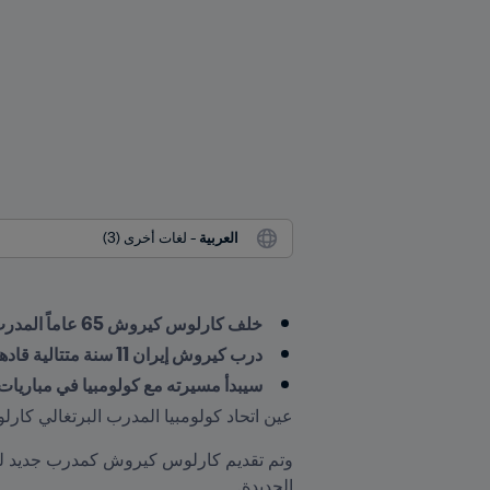
العربية
 - لغات أخرى (3)
خلف كارلوس كيروش 65 عاماً المدرب جوزيه بيكرمان
درب كيروش إيران 11 سنة متتالية قادهم فيها لكأسين عالميتين
سيبدأ مسيرته مع كولومبيا في مباريات FIFA الدولية لشهر مارس/آذا
عين اتحاد كولومبيا المدرب البرتغالي كار
الجديدة.