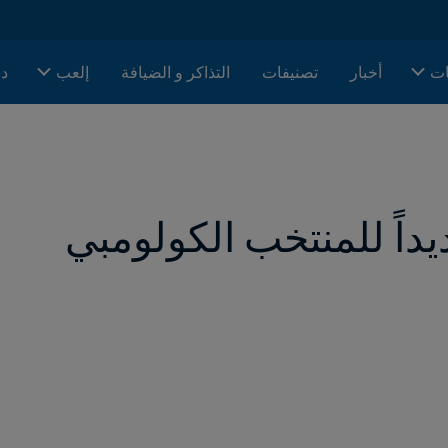
ات
أخبار
تصنيفات
التذاكر و الضيافة
إلعب
دا
داً للمنتخب الكولومبي