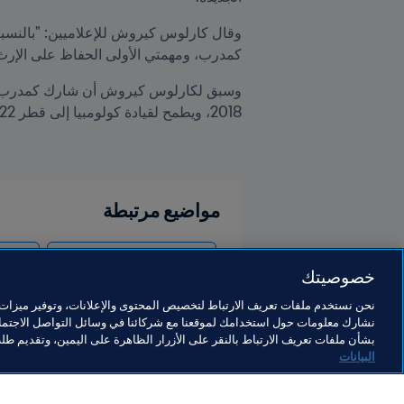
كمدرب، ومهمتي الأولى الحفاظ على الإرث 
2018، ويطمح لقيادة كولومبيا إلى قطر 2022.
مواضيع مرتبطة
كأس العالم FIFA قطر ٢٠٢٢™
ombia
خصوصيتك
نحن نستخدم ملفات تعريف الارتباط لتخصيص المحتوى والإعلانات، وتوفير ميزات و
نشارك معلومات حول استخدامك لموقعنا مع شركائنا في وسائل التواصل الاجتماع
بشأن ملفات تعريف الارتباط بالنقر على الأزرار الظاهرة على اليمين، وتقديم ط
البيانات