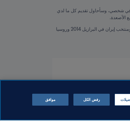
وقال كارلوس كيروش للإعلاميين: "بالنسبة لي هو شرف كبير تدرب كولومبيا، وأنا سعيد جداً بالثقة التي وضعوها في شخصي، وسأحاول تقديم كل ما لدي 
 الأصعدة.
وسبق لكارلوس كيروش أن شارك كمدرب في الثلاث كؤوس عالم الأخيرة، حين قاد منتخب البرتغال في 2010، ومنتخب إيران في البرازيل 2014 وروسيا 
ضيلات
رفض الكل
موافق