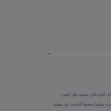
ان الذي غادر منصبه قبل أشهر.
وتم تقديم كارلوس كيروش كمدرب جديد لكولومبيا لوسائل الإعلام يوم الخميس 7 فبراير/شباط، وعقد بعدها مباشرة مؤتمراً صحفياً للحديث عن مهمته 