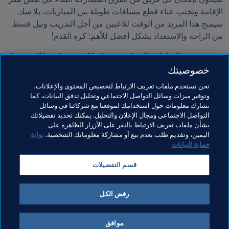
الإقامة وتجنب عناء قطع مسافات طويلة بين المباريات. بلا شك 
سيمنح هذا المزيد من الوقت للاعبين من أجل التدريب ونيل قسط 
من الراحة والاستعداد بشكل أفضل للأهم: كرة القدم!
من بين جميع البطولات التي لعبت فيها خلال مسيرتك، ما الذي يجعل 
كأس العالم FIFA البطولة الأهم بالنسبة لك؟
خصوصيتك
إنه حلم كل لاعب - أن يصبح بطل العالم. أنت تلعب مع وضد أفضل 
نحن نستخدم ملفات تعريف الارتباط لتخصيص المحتوى والإعلانات،
اللاعبين في العالم. إنه المكان الذي تريد أن تكون فيه كلاعب.
وتوفير ميزات وسائل التواصل الاجتماعي وتحليل تدفق البيانات، كما
نشارك معلومات حول استخدامك لموقعنا مع شركائنا في وسائل
التواصل الاجتماعي ومجال الإعلان والتحليل. يمكنك تحديد تفضيلاتك
بشأن ملفات تعريف الارتباط بالنقر على الأزرار الظاهرة على
اليمين، وتقديم طلب بعدم بيع أو مشاركة معلوماتك الشخصية.
بوابة
حماية البيانات
مواضيع مرتبطة
قسم التفضيلات
كأس العالم FIFA قطر ٢٠٢٢™
Brazil
Qatar
رفض الكل
موافق