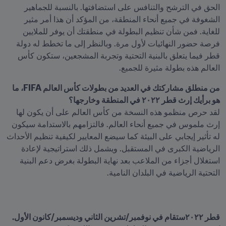
الحق في الترشح والتنافس على استضافتها. بالنسبة للجماهير 
الشغوفة في جميع أنحاء المنطقة، من المؤكد أن هذا أمر مثير 
للغاية. فمن شأن تنظيم البطولة في منطقتك أن يوفر للملايين 
فرصة حضور النهائيات لأول مرة. وبالنظر إلى ما تخطط له دولة 
قطر فيما يتعلق بالبنية التحتية وتجربة المشجعين، ستكون كأس 
العالم هذه بطولة مثيرة للجميع.
من منطلق مشاركتك في العديد من بطولات كأس العالم FIFA، ما 
هو برأيك إرث قطر ٢٠٢٢ في المنطقة وخارجها؟
لقد حرص منظمو هذه النسخة من كأس العالم على أن يكون لها 
إرث ملموس في جميع أنحاء العالم. فالتزامهم بالاستدامة سيكون 
له تأثير إيجابي على البيئة كما سيضع المعايير لكيفية تنظيم الأحداث 
الرياضية الكبرى في المستقبل. ويشمل ذلك استراتيجية لإعادة 
استغلال أجزاء من الملاعب بعد نهاية البطولة بغرض دعم البنية 
التحتية الرياضية في البلدان النامية.
قطر ٢٠٢٢ستقام في نوفمبر/تشرين الثاني وديسمبر/كانون الأول. 