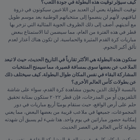
كيف سيؤثر توقيت هذه البطولة في جودة اللعب؟
توقيت البطولة يعني أن العديد من اللاعبين سيكونون في ذروة 
لياقتهم، لأنهم لن ينضموا إلى منتخباتهم الوطنية بعد موسم طويل 
مع أنديتهم. أضف إلى ذلك الظروف الجوية المثالية التي تزخر بها 
قطر في هذه الفترة من العام، مما سيضمن لنا الاستمتاع ببعض 
مباريات كرة القدم المثيرة والحماسية. لن تكون هناك أعذار لعدم 
تألق أكبر النجوم.
ستكون هذه البطولة هي الأكثر تقارباً في التاريخ الحديث، حيث لا تبعد 
الملاعب عن بعضها سوى بمسافة قصيرة، مما سيمنح المنتخبات 
المشاركة البقاء في نفس المكان طوال البطولة. كيف سيختلف ذلك 
عن بطولات كأس العالم الأخرى؟
بالنسبة لأولئك الذين يحبون مشاهدة كرة القدم، سواء على شاشة 
التلفزيون أو من المدرجات، فإن قطر ٢٠٢٢ ستكون بمثابة تحقيق 
حلم على أرض الواقع، حيث ستقام يوميًا أربع مباريات في دور 
المجموعات، جميعها في ملاعب قريبة من بعضها البعض، مما يعني 
إمكانية حضور مباراتين في يوم واحد. هذا شيء لم يسبق أن شهدته 
بطولة كأس العالم في العصر الحديث.
سيكون بإمكان كل فريق من الفرق المشاركة البقاء في نفس مقر 