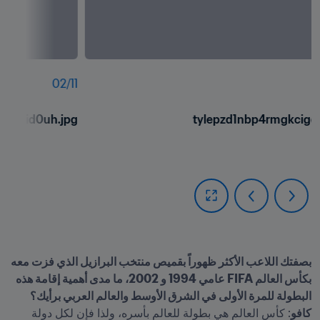
02
/
11
jyld5id0uh.jpg
tylepzd1nbp4rmgkcigd.
بصفتك اللاعب الأكثر ظهوراً بقميص منتخب البرازيل الذي فزت معه 
بكأس العالم FIFA عامي 1994 و 2002، ما مدى أهمية إقامة هذه 
كافو
: كأس العالم هي بطولة للعالم بأسره، ولذا فإن لكل دولة 