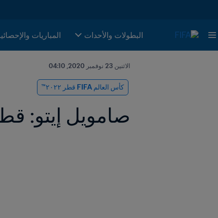
البطولات والأحدات
المباريات والإحصائي
الاثنين 23 نوفمبر 2020, 04:10
كأس العالم FIFA قطر ٢٠٢٢™
صامويل إيتو: قطر ٢٠٢٢ ستقدّم تجربة فريدة للم