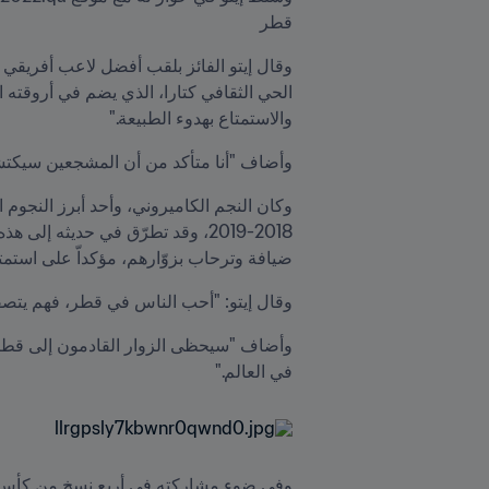
قطر
والاستمتاع بهدوء الطبيعة."
وأضاف "أنا متأكد من أن المشجعين سيكتشفون ا
ضيافة وترحاب بزوّارهم، مؤكداّ على استمتاع 
وقال إيتو: "أحب الناس في قطر، فهم يتصفون
في العالم."