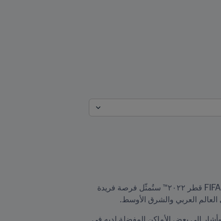
اعتبر صامويل إيتو، نجم المنتخب الكاميروني السابق وسفير اللجنة العليا للمشاريع والإرث، أن بطولة كأس العالم FIFA قطر ٢٠٢٢™ ستُمثّل فرصة فريدة 
ي العالم العربي والشرق الأوسط.
وسلّط إيتو في حوار له مع موقع qatar2022.qa الضوء على الفرص التي ستُتيحها الدولة أمام ضيوفها في 2022 وأشار إلى بعض الأماكن المفضلة لديه في 