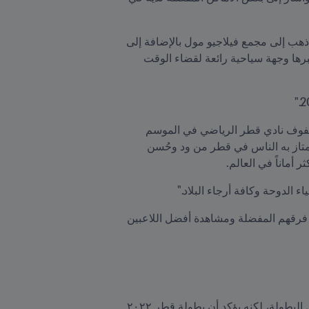
وقال إيتو الفائز بلقب أفضل لاعب أفريقي أربع مرات "استمتع بزيارة العديد من الأماكن المختلفة في قطر. أحياناً أذهب إلى مجمع فيلاجيو مول بالإضافة إلى 
الحي الثقافي كتارا، الذي يضم في أروقته العديد من المطاعم المقاهي التي تُناسب الجميع، وجزيرة البنانا التي يعتبرها وجهة سياحية رائعة لقضاء الوقت 
وكان النجم الكاميروني، وأحد أبرز النجوم السابقين في برشلونة الإسباني وإنتر ميلان الإيطالي، قد شارك ضمن صفوف نادي قطر الرياضي في الموسم 
2018-2019، وقد تطرّق في حديثه إلى هذه التجربة، لافتاً إلى أن الزوار والمشجعين سيتعرفون عن كثب على ما يمتاز به الناس في قطر من ود وحُسن 
 أماناً في العالم.
 الدوحة وكافة أرجاء البلاد."
وأضاف "سيحظى الزوار القادمون إلى قطر خلال البطولة بفرصة قضاء وقت ممتع أثناء حضور المباريات لتشجيع فرقهم المفضلة ومشاهدة أفضل اللاعبين 
وفي ضوء مشاركته في أربع نسخ من كأس العالم FIFA؛ يُدرك النجم إيتو أبرز التحديات التي يواجهها اللاعبون خلال البطولة، لكنه يؤكد أن بطولة قطر ٢٠٢٢ 