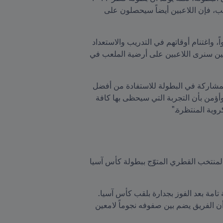
تنفرد عن البطولات السابقة في تقارب المسافات. فبالإضافة إلى استفادة الجمهور من قرب المسافات بين الملاعب، فإن اللاعبين أيضاً سيحصلون على 
وقال "سيحظى اللاعبون بفرصة البقاء في مكان إقامة واحد طوال فترة المنافسات، ما سيجنبهم مشقة السفر جواً، واغتنام أوقاتهم في التدريب والاستعداد 
للمباريات بدلاً من إهدار الوقت في التنقل من مدينة لأخرى. وأعتقد بأننا سنرى أثر هذه الميزة خلال بطولة قطر، حين سنرى اللاعبين على أرضية الملعب في 
وحول المرافق الرياضية التي تواصل قطر إعدادها لبطولة ٢٠٢٢ قال إيتو: "ستتاح الفرصة أمام لاعبي المنتخبات المشاركة في البطولة للاستفادة من أفضل 
المرافق الرياضية حول العالم، مثل الاستادات الرائعة المستضيفة للمنافسات ومرافق التدريب عالمية المستوى. وأؤمن بأن التجربة التي سيحظى بها كافة 
روية المنتظرة."
من جهة أخرى، أتاحت تجربة النجم الكاميروني في دوري نجوم قطر أمامه الفرصة للتعرف عن قرب على لاعبي المنتخب القطري المتوّج ببطولة كأس آسيا 
وفي هذا السياق اختتم إيتو الحوار قائلاً: "سيخوض لاعبو منتخب قطر منافسات بطولة قطر ٢٠٢٢ على أرضهم بثقة تامة بعد الفوز بجدارة بلقب كأس آسيا. 
ينبغي على اللاعبين اغتنام فرصة مواجهة أفضل المنتخبات في العالم، والاستفادة من هذه التجربة الفريدة، خاصة أن الفريق يضم بين صفوفه نجوماً لامعين 