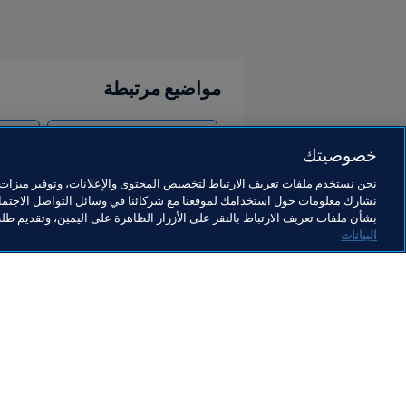
مواضيع مرتبطة
كأس العالم FIFA قطر ٢٠٢٢™
Qatar
خصوصيتك
نحن نستخدم ملفات تعريف الارتباط لتخصيص المحتوى والإعلانات، وتوفير ميزات و
نشارك معلومات حول استخدامك لموقعنا مع شركائنا في وسائل التواصل الاجتماع
بشأن ملفات تعريف الارتباط بالنقر على الأزرار الظاهرة على اليمين، وتقديم ط
البيانات
ما يقوم به FIFA
كل الأ
الشؤون القانونية
كل الأخ
نظام الانتقالات
التقاري