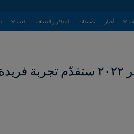
ات
أخبار
تصنيفات
التذاكر و الضيافة
إلعب
دا
شجعين