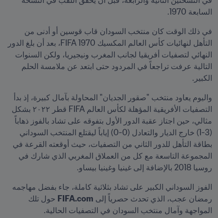
في النسختين الثانية والرابعة، قبل أن يحقق اللقب في النسخة 
السابعة 1970.
في ذلك الوقت كان منتخب السودان قاب قوسين أو أدنى من 
التأهل لنهائيات كأس العالم المكسيك 1970 FIFA، بعد أن بلغ الدور 
النهائي لتصفيات أفريقيا لجانب المغرب ونيجيريا، ولكن السنوات 
التالية عرفت تراجعاً في المردود حتى ابتعد عن ملامسة الحلم 
الكبير.
واليوم يعاود منتخب "صقور الجديان" المحاولة بآمال كبيرة، إذ بدأ 
التصفيات الأفريقية المؤهلة لكأس العالم FIFA قطر ٢٠٢٢ بشكل 
مثالي، حين اجتاز عقبة الدور الأول بتفوقه على تشاد بالفوز ذهاباً 
(3-1) خارج الديار والتعادل (0-0) إياباً ليقتلع المنتخب السوداني 
بطاقة التأهل للدور الثاني من التصفيات، حيث أوقعته القرعة في 
المجموعة التاسعة مع كل من العملاق المغربي الذي شارك في 
روسيا 2018 بالإضافة إلى غينيا وغينيا بيساو.
الفوز السوداني الكبير على تشاد بثلاثية كاملة، جاء بفضل مهاجمه 
رمضان عجب، الذي تحدث حصرياً إلى 
FIFA.com
 حول تلك 
المواجهة وآمال منتخب السودان في التصفيات الحالية.