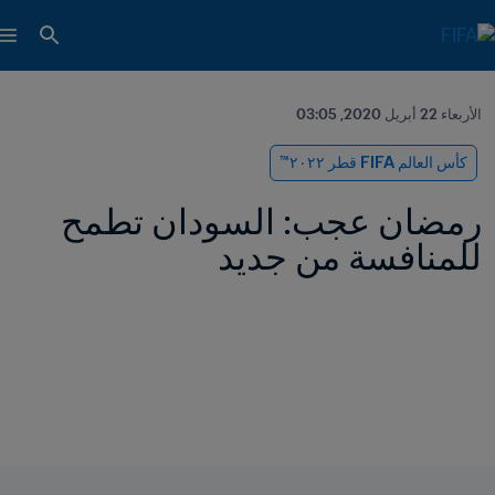
الأربعاء 22 أبريل 2020, 03:05
كأس العالم FIFA قطر ٢٠٢٢™
رمضان عجب: السودان تطمح 
للمنافسة من جديد