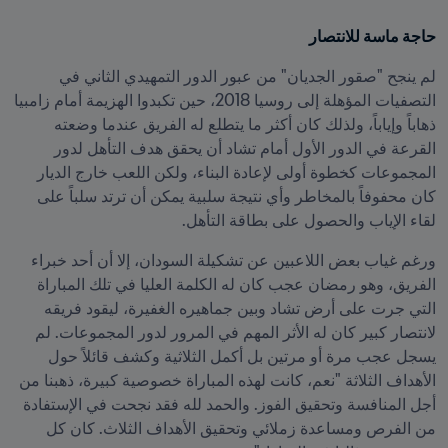
حاجة ماسة للانتصار
لم ينجح "صقور الجديان" من عبور الدور التمهيدي الثاني في 
التصفيات المؤهلة إلى روسيا 2018، حين تكبدوا الهزيمة أمام زامبيا 
ذهاباً وإياباً، ولذلك كان أكثر ما يتطلع له الفريق عندما وضعته 
القرعة في الدور الأول أمام تشاد أن يحقق هدف التأهل لدور 
المجموعات كخطوة أولى لإعادة البناء، ولكن اللعب خارج الديار 
كان محفوفاً بالمخاطر وأي نتيجة سلبية يمكن أن ترتد سلباً على 
لقاء الإياب والحصول على بطاقة التأهل.
ورغم غياب بعض اللاعبين عن تشكيلة السودان، إلا أن أحد خبراء 
الفريق، وهو رمضان عجب كان له الكلمة العليا في تلك المباراة 
التي جرت على أرض تشاد وبين جماهيره الغفيرة، ليقود فريقه 
لانتصار كبير كان له الأثر المهم في المرور لدور المجموعات. لم 
يسجل عجب مرة أو مرتين بل أكمل الثلاثية وكشف قائلاً حول 
الأهداف الثلاثة "نعم، كانت لهذه المباراة خصوصية كبيرة، ذهبنا من 
أجل المنافسة وتحقيق الفوز. والحمد لله فقد نجحت في الإستفادة 
من الفرص ومساعدة زملائي وتحقيق الأهداف الثلاث. كان كل 