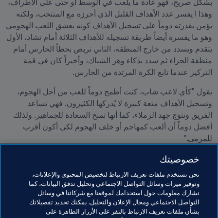
بشكل صريح، فهو عادة ما يلعب في الوسط أو حتى على الأطراف، 
وهذا ا يفسر عدد الأهداف القليل الذي أحرزه مع المنتخب، ولكنه 
يؤمن يقدرته دوماً على تسجيل الأهداف كونه يعشق اللعب الهجومي 
وهو ما يفسره أيضاً طريقة تسجيله للأهداف الثلاثة أمام تشاد، الأول 
يتقدم ويسدد من خارج المنطقة، الثاني تربص بخطأ الحارس أمام 
منطقة الجزاء ثم سدد بذكاء وهز الشباك، وأخيراً كان في قمة 
التركيز عندما تابع الكرة المرتدة من الحارس.
يقول "كأي لاعب شاب، كنت أطمح دوماً للعب من أجل الهجوم، 
وتسجيل الأهداف متعة كبيرة لا يُدركها الكثيرون. فهي تساعد 
الفريق وتتوج جهد الزملاء، كما أنها تمنح السعادة للجماهير. ولذلك 
أفضل دوماً أن ألعب كمهاجم أو خلف الهجوم لكي أكون أقرب 
للمرمى."
خصوصيتك
أمام عجب والسودان طريقين متوازيين حالياً بعد استئناف النشاط 
الكروي، استكمال تصفيات كأس أفريقيا التي حقق فيها هدفاً عند 
نحن نستخدم ملفات تعريف الارتباط لتخصيص المحتوى والإعلانات،
الفوز على ساو تومي 4-0، ومن ثم بدء الطريق الأصعب في 
وتوفير ميزات وسائل التواصل الاجتماعي وتحليل تدفق البيانات، كما
تصفيات دور المجموعات المؤهل لقطر ٢٠٢٢. فهل ينجح رمضان 
نشارك معلومات حول استخدامك لموقعنا مع شركائنا في وسائل
التواصل الاجتماعي ومجال الإعلان والتحليل. يمكنك تحديد تفضيلاتك
ويصنع العجب مع زملاءه في كتيبة صقور الجديان؟
بشأن ملفات تعريف الارتباط بالنقر على الأزرار الظاهرة على