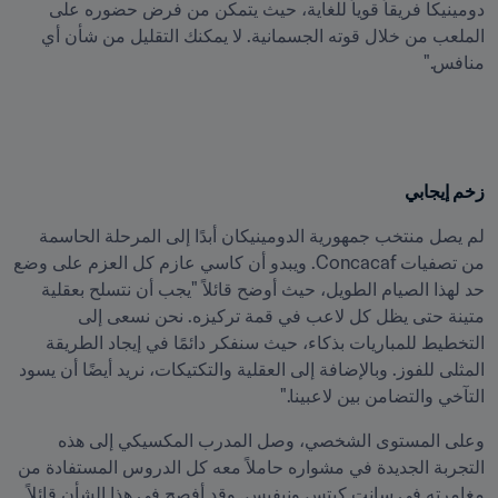
دومينيكا فريقاً قوياً للغاية، حيث يتمكن من فرض حضوره على 
الملعب من خلال قوته الجسمانية. لا يمكنك التقليل من شأن أي 
منافس."
زخم إيجابي
لم يصل منتخب جمهورية الدومينيكان أبدًا إلى المرحلة الحاسمة 
من تصفيات Concacaf. ويبدو أن كاسي عازم كل العزم على وضع 
حد لهذا الصيام الطويل، حيث أوضح قائلاً "يجب أن نتسلح بعقلية 
متينة حتى يظل كل لاعب في قمة تركيزه. نحن نسعى إلى 
التخطيط للمباريات بذكاء، حيث سنفكر دائمًا في إيجاد الطريقة 
المثلى للفوز. وبالإضافة إلى العقلية والتكتيكات، نريد أيضًا أن يسود 
التآخي والتضامن بين لاعبينا."
وعلى المستوى الشخصي، وصل المدرب المكسيكي إلى هذه 
التجربة الجديدة في مشواره حاملاً معه كل الدروس المستفادة من 
مغامرته في سانت كيتس ونيفيس. وقد أفصح في هذا الشأن قائلاً 