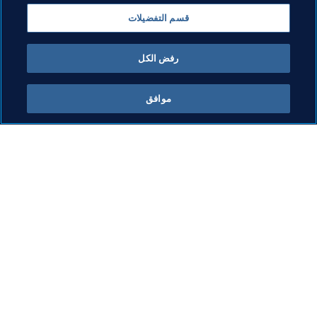
كأس العالم FIFA قطر ٢٠٢٢™
Dominican Republic
قسم التفضيلات
Concacaf
رفض الكل
موافق
ما يقوم به FIFA
كل الأخبار
الشؤون القانونية
كل الأخبار
نظام الانتقالات
التقارير والوثائق
كرة القدم للسيدات
مؤسسة FIFA
تطوير كرة القدم
FIFA Museum
الابتكار
الوظائف