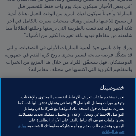
"في بعض الأحيان سيكون لديك يوم واحد فقط للتحضير قبل 
المباراة؛ وأحياناً سيكون لديك المزيد من الوقت للعمل. هناك أندية 
لن تسمح للاعبيها بالسفر. وهناك منتخبات تغيرت بالكامل في آخر 
ثلاثة أشهر ولم تعد تلعب بالطريقة التي درستها وحللتها انطلاقاً مما 
شاهدته من مقاطع فيديو...لقد تغيرت الكثير من الأشياء."
يدرك جاك باسي جيدًا أهمية المباريات الأولى في التصفيات، والتي 
قد تشكّل فرصة سانحة لتغيير مجرى تاريخ كرة القدم في جمهورية 
الدومينيكان. فهل سيحقّق المُراد من خلال هذا المزيج من الخبرات 
والمفاهيم الكروية التي اكتسبها في مختلف مغامراته؟
يقول المدرب المكسيكي في ختام حديثه: "في لحظة من اللحظات، 
خصوصيتك
تحتاج إلى نتيجة جيدة لإحداث زخم إيجابي. التصفيات تمثل فرصة 
جديدة. نأمل أن يسير كل شيء على ما يرام وأن تكون النتائج 
نحن نستخدم ملفات تعريف الارتباط لتخصيص المحتوى والإعلانات،
لصالحنا. جمهورية الدومينيكان بحاجة ماسة إلى ذلك."
وتوفير ميزات وسائل التواصل الاجتماعي وتحليل تدفق البيانات، كما
نشارك معلومات حول استخدامك لموقعنا مع شركائنا في وسائل
التواصل الاجتماعي ومجال الإعلان والتحليل. يمكنك تحديد تفضيلاتك
بشأن ملفات تعريف الارتباط بالنقر على الأزرار الظاهرة على
مواضيع مرتبطة
اليمين، وتقديم طلب بعدم بيع أو مشاركة معلوماتك الشخصية.
بوابة
حماية البيانات