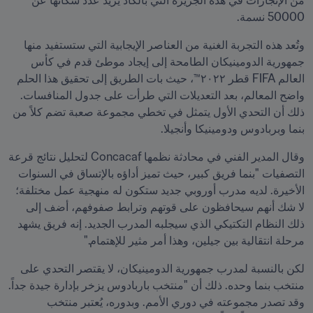
من الإنجازات في هذه الجزيرة التي بالكاد يزيد عدد سكانها عن 
50000 نسمة.
وتُعد هذه التجربة الغنية من العناصر الإيجابية التي ستستفيد منها 
جمهورية الدومينيكان الطامحة إلى إيجاد موطئ قدم في كأس 
العالم FIFA قطر ٢٠٢٢™، حيث بات الطريق إلى تحقيق هذا الحلم 
واضح المعالم، بعد التعديلات التي طرأت على جدول المنافسات. 
ذلك أن التحدي الأول يتمثل في تخطي مجموعة صعبة تضم كلاً من 
بنما وبربادوس ودومينيكا وأنجيلا.
وقال المدير الفني في محادثة نظمها Concacaf لتحليل نتائج قرعة 
التصفيات "بنما فريق كبير، حيث تميز أداؤه بالإتساق في السنوات 
الأخيرة. لديه مدرب أوروبي جديد ستكون له منهجية عمل مختلفة؛ 
لا شك أنهم سيحافظون على قوتهم وترابط صفوفهم، أضف إلى 
ذلك النظام التكتيكي الذي سيجلبه المدرب الجديد. إنه فريق يشهد 
مرحلة انتقالية بين جيلين، وهذا أمر مثير للإهتمام."
لكن بالنسبة لمدرب جمهورية الدومينيكان، لا يقتصر التحدي على 
منتخب بنما وحده. ذلك أن "منتخب باربادوس يزخر بإدارة جيدة جداً. 
وقد تصدر مجموعته في دوري الأمم. وبدوره، يُعتبر منتخب 