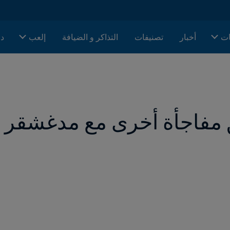
ات
أخبار
تصنيفات
التذاكر و الضيافة
إلعب
دا
 مفاجأة أخرى مع مدغشقر