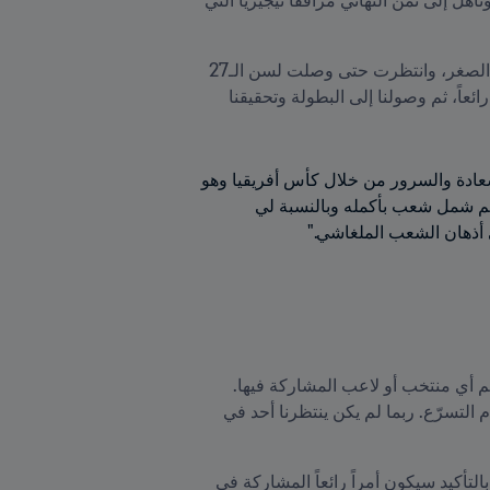
وتحدّث أمادا عن ما عاشه مع منتخب بلاده العام الماضي، قائلاً "حلم المشاركة في كأس أفريقيا كان يراودني منذ الصغر، وانتظرت حتى وصلت لسن الـ27 
والـ28 لتحقيق الحلم. لا يُمكن وصف ما عشناه في مصر؛ فالتأهل إلى البطولة لأول مرة في التاريخ أصلاً كان أمراً رائعاً، ثم وصولنا إلى البطولة وتحقيقنا 
وأردف قائلاً "سعادتنا كانت كبيرة لأن الشعب في مدغشقر يعيش بصعوبة بالنظر لنقص الإمكانيات، وأدخنا لهم السعادة والسرور من خلال كأس أفريقيا وهو 
ما أنساهم الظروف التي يعيشونها. تلك البطولة كانت أكثر من دورة في كرة القدم بالنسبة لشعبنا، لأننا تمكنّا من لم شمل شعب بأكمله وبالنسبة لي 
 أذهان الشعب الملغاشي."
بعد التألق في كأس الأمم الأفريقية، سيركّز زملاء أمادا على تصفيات كأس العالم FIFA قطر ٢٠٢٢™ التي تبقى حلم أي منتخب أو لاعب المشاركة فيها. 
وقال حول هذا الأمر "نريد مواصلة نتائجنا الإيجابية في تصفيات كأس العالم، ولكن يجب التقدم مرحلة بمرحلة وعدم التسرّع. ربما لم يكن ينتظرنا أحد في 
وأضاف "لن تتأهل كل المنتخبات إلى كأس العالم ولكن بدورنا سنقدّم كل ما لدينا للرفع من حظوظنا في التأهل، وبالتأكيد سيكون أمراً رائعاً المشاركة في 