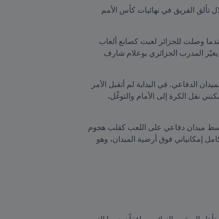
ويجمع كل من يعرف جيداً منتخب مدغشقر أن وسط ميدانه إبراهيم أمادا كان همزة الوصل بين الدفاع والهجوم خلال تألق الفريق في نهائيات كأس الأمم 
لكن قبل سنوات لم يكن أمادا لاعب وسط ميدان دفاعي، بل كان مهاجماً ويلعب في غالب الأحيان كصانع لعب. "عندما وصلت للجزائر لعبت كصانع ألعاب 
عادة على اليمين وتارة على اليسار ولعبت أيضاً كقلب هجوم،" يقول إبراهيم أمادا عن بداياته مع كرة القدم قبل أن يغيّر المدرب الجزائري بوعلام شارف 
وأضاف أمادا "بعد ثلاثة أو أربعة حصص تدريبية في اتحاد الحراش، قرّر المدرب بوعلام شارف توظيفي في وسط الميدان الدفاعي. في البداية لم أتقبل الأمر 
لأنني كنت أكره أن أدافع، وحينها قال لي شارف أنني سأرى اللعب جيداً في هذا المنصب وسيكون أدائي أفضل، ويُمكنني نقل الكرة إلى الأمام والتوغّل، 
وأضاف "مع مرور الوقت أحببت اللعب كوسط ميدان دفاعي لأنني كنت ألمس كثيراً الكرة، والآن أفضّل اللعب كوسط ميدان دفاعي على اللعب كقلب هجوم 
أو صانع ألعاب. مع المنتخب سهّل علي منصبي الجديد رؤية اللعب جيداً، وتقديم الكرات لزملائي، وخاصة استغلال كامل إمكانياتي فوق أرضية الميدان، وهو 
في أول مشاركة لمنتخب مدغشقر في نهائيات كأس أفريقيا، كان الحصان الأسود في البطولة بعدما باغت الجميع وتأهل إلى ثمن النهائي مرافقاً نيجيريا التي 