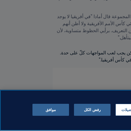
أوقعت القرعة منتخب مدغشقر في المجموعة الأخيرة مع بنين والكونجو الديمقراطية وتنزانيا. وحول رأيه في هذه المجموعة قال أمادا "في أفريقيا لا يوجد 
بلد صغير وآخر كبير. منتخب الكونجو الديمقراطية سينتظر مواجهتنا في هذه التصفيات بعدما أقصيناهم من ثمن نهائي كأس الأمم الأفريقية ولا أظن أنهم 
سينسون هذه الخسارة بسرعة. أما منتخب تنزانيا فقد كان قوياً في تصفيات كأس أفريقيا بينما منتخب بنين غني عن التعريف. برأيي الحظوظ متساوية، لأن 
تأهل."
وقبل الختام تحدّث أمادا عن أهداف منتخب مدغشقر في التصفيات "هدفنا يبقى فعل المستحيل من أجل التأهل، لكن يجب لعب المواجهات كلّ على حدة. 
ي كأس أفريقيا."
ضيلات
رفض الكل
موافق