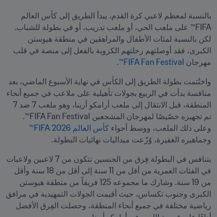
بالنسبة لمعظم لاعبي كرة القدم، يبدأ الطريق إلى كأس العالم 
FIFA™ على ملعب الحي، أو ملعب تدريب، أو في بطولة للشباب. 
لكن بالنسبة لمئات الأطفال والمراهقين في منطقة هيوستن 
الكبرى، فقد أوصلتهم رحلتهم الكروية بالفعل إلى منصة في قلب 
مهرجان 
FIFA Fan Festival™
.
واختُتمت بطولة الطريق إلى الكأس في نهاية الأسبوع الماضي، بعد 
منافسة بدأت في الربيع بجولات تأهيلية على ملاعب في جميع أنحاء 
المنطقة، قبل الانتقال إلى ملعب أرامكو أرينا، وهو ملعب 7 ضد 7 
تم تجهيزه خصّيصًا لمهرجان المشجعين FIFA Fan Festival™. 
وعلى ذلك الملعب، ووسط أجواء 
كأس العالم 2026 FIFA™
وجماهيره الغفيرة، وُزّعت ميداليات نهائيات البطولة.
يتنافس في البطولة فِرق من الجنسين تتكون من 7 لاعبين ولاعبات 
في الفئات العمرية من أقل من 11 سنة إلى أقل من 18 سنة وأقل 
من 19 سنة. وشارك ما مجموعه 125 فريقاً من منطقة هيوستن 
الكبرى وجنوب تكساس، حيث أقيمت الجولات التمهيدية في مرافق 
رياضية مختلفة في جميع أنحاء المنطقة، وحصلت الفِرق الأفضل 