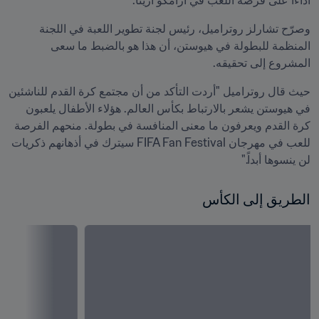
أداءًا على فرصة اللعب في أرامكو أرينا.
وصرّح تشارلز روتراميل، رئيس لجنة تطوير اللعبة في اللجنة 
المنظمة للبطولة في هيوستن، أن هذا هو بالضبط ما سعى 
المشروع إلى تحقيقه.
حيث قال روتراميل "أردت التأكد من أن مجتمع كرة القدم للناشئين 
في هيوستن يشعر بالارتباط بكأس العالم. هؤلاء الأطفال يلعبون 
كرة القدم ويعرفون ما معنى المنافسة في بطولة. منحهم الفرصة 
للعب في مهرجان FIFA Fan Festival سيترك في أذهانهم ذكريات 
لن ينسوها أبداً."
الطريق إلى الكأس