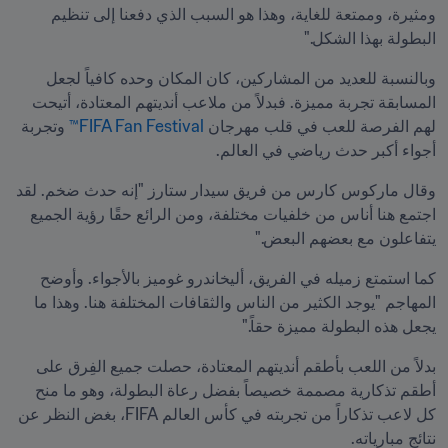
ومثيرة، وممتعة للغاية، وهذا هو السبب الذي دفعنا إلى تنظيم 
البطولة بهذا الشكل."
وبالنسبة للعديد من المشاركين، كان المكان وحده كافياً لجعل 
المسابقة تجربة مميزة. فبدلاً من ملاعب أنديتهم المعتادة، أتيحت 
لهم الفرصة للعب في قلب مهرجان 
FIFA Fan Festival™
 وتجربة 
أجواء أكبر حدث رياضي في العالم.
وقال ماركوس كارس من فريق سيدار ستارز "إنه حدث ضخم. لقد 
اجتمع هنا أناس من خلفيات مختلفة، ومن الرائع حقًا رؤية الجميع 
يتفاعلون مع بعضهم البعض."
كما استمتع زميله في الفريق، أليخاندرو غوميز بالأجواء. وأوضح 
المهاجم "يوجد الكثير من الناس والثقافات المختلفة هنا. وهذا ما 
يجعل هذه البطولة مميزة حقاً."
بدلاً من اللعب بأطقم أنديتهم المعتادة، حصلت جميع الفِرق على 
أطقم تذكارية مصممة خصيصاً بفضل رعاة البطولة، وهو ما منح 
كل لاعب تذكاراً من تجربته في كأس العالم FIFA، بغض النظر عن 
نتائج مبارياته.