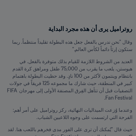
روتراميل يرى أن هذه مجرد البداية
وقال "نحن ندرس بالفعل جعل هذه البطولة تقليداً منتظماً. ربما 
ستكون إرثاً دائماً لكأس العالم."
العديد من الشروط اللازمة للقيام بذلك متوفرة بالفعل. في 
هيوستن، يلعب ما يقرب من 75,000 طفل ومراهق كرة القدم 
بانتظام وينتمون لأكثر من 100 نادٍ. وقد حظيت البطولة باهتمام 
كبير في المنطقة، حيث شارك ما مجموعه 125 فريقاً في جولات 
التصفيات قبل أن تتأهل الفِرق المصنفة الأولى إلى مهرجان FIFA 
Fan Festival.
وعندما وُزعت الميداليات النهائية، ركز روتراميل على أمر أهم: 
الفرحة التي ارتسمت على وجوه اللاعبين الشباب.
حيث قال "يُمكنك أن ترى على الفور مدى فخرهم باللعب هنا. لقد 