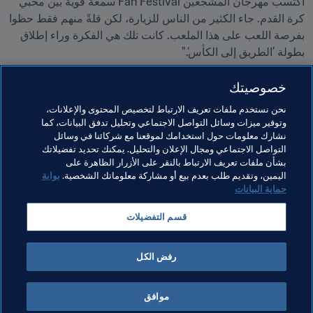
اكتسب مهرجان المشجعين Fan Festival سمعة قوية بين محبي 
كرة القدم. جاء الكثير من الناس للزيارة، لكن قلةً منهم فقط حظوا 
بفرصة اللعب على هذا الملعب. كانت تلك هي الفكرة وراء إطلاق 
بطولة ’الطريق إلى الكأس‘."
فقد أتيحت الفرصة للاعبين الشباب للعب في قلب كأس العالم 
خصوصيتك
FIFA والشعور وكأنهم هم أنفسهم أبطالٌ للعالم.
نحن نستخدم ملفات تعريف الارتباط لتخصيص المحتوى والإعلانات،
وتوفير ميزات وسائل التواصل الاجتماعي وتحليل تدفق البيانات، كما
مواضيع مرتبطة
نشارك معلومات حول استخدامك لموقعنا مع شركائنا في وسائل
التواصل الاجتماعي ومجال الإعلان والتحليل. يمكنك تحديد تفضيلاتك
بشأن ملفات تعريف الارتباط بالنقر على الأزرار الظاهرة على
كأس العالم 2026 FIFA™
USA
Concacaf
اليمين، وتقديم طلب بعدم بيع أو مشاركة معلوماتك الشخصية.
بوابة
حماية البيانات
قسم التفضيلات
رفض الكل
كأس العالم 2026 FIFA™
موافق