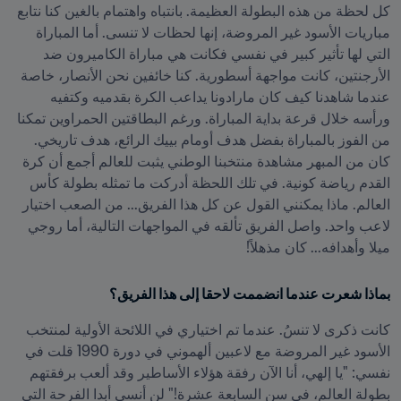
كل لحظة من هذه البطولة العظيمة. بانتباه واهتمام بالغين كنا نتابع 
مباريات الأسود غير المروضة، إنها لحظات لا تنسى. أما المباراة 
التي لها تأثير كبير في نفسي فكانت هي مباراة الكاميرون ضد 
الأرجنتين، كانت مواجهة أسطورية. كنا خائفين نحن الأنصار، خاصة 
عندما شاهدنا كيف كان مارادونا يداعب الكرة بقدميه وكتفيه 
ورأسه خلال قرعة بداية المباراة. ورغم البطاقتين الحمراوين تمكنا 
من الفوز بالمباراة بفضل هدف أومام بييك الرائع، هدف تاريخي. 
كان من المبهر مشاهدة منتخبنا الوطني يثبت للعالم أجمع أن كرة 
القدم رياضة كونية. في تلك اللحظة أدركت ما تمثله بطولة كأس 
العالم. ماذا يمكنني القول عن كل هذا الفريق... من الصعب اختيار 
لاعب واحد. واصل الفريق تألقه في المواجهات التالية، أما روجي 
ميلا وأهدافه... كان مذهلاً!
بماذا شعرت عندما انضممت لاحقا إلى هذا الفريق؟
كانت ذكرى لا تنسُ. عندما تم اختياري في اللائحة الأولية لمنتخب 
الأسود غير المروضة مع لاعبين ألهموني في دورة 1990 قلت في 
نفسي: "يا إلهي، أنا الآن رفقة هؤلاء الأساطير وقد ألعب برفقتهم 
بطولة العالم، في سن السابعة عشرة!" لن أنسى أبدا الفرحة التي 