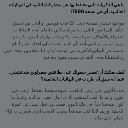
ما هي الذكريات التي تحتفظ بها عن مشاركتك الثانية في النهائيات 
العالمية، أي في نسخة 1998؟
مواجهة تشيلي بمدينة نانت. كنّا قاب قوسين أو أدنى من تحقيق 
التأهل إلى الدور الثاني. انتابني إحساس بالظلم أمام البطاقات 
الحمراء والأهداف المرفوضة. وكان ذلك مؤثرا بالطبع، لكن مع 
مرور الزمن، يمكنني أيضا أن نلوم أنفسنا على إهدار الفوز أمام 
النمسا في الثواني الأخيرة. في الوقت الذي كنا متقدمين بهدف دون 
رد استقبلنا هدف التعادل بسبب هفوة دفاعية.
كيف يمكنك أن تفسر حصولك على بطاقتين صفراوين ضد تشيلي، 
علما أنه سبق أن طردت في النهائيات العالمية؟
عندما أكون على أرض الملعب، أصبح شخصا مختلفاً. أرغب في 
الفوز، وعندما ألعب لمنتخب بلادي أبذل أقصى ما لدي وغالباً ما 
أكون مندفعا جداً. في ذلك اليوم، قمت برد فعل سيئ في غمرة 
اللحظة. وربما لأننا كنت مندفعاً بسبب الغضب الذي شعرت به إزاء 
الظلم الذي طالنا.