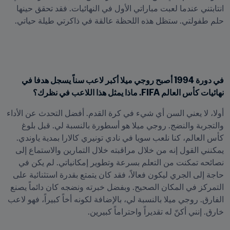
انتابتني عندما لعبت مباراتي الأول في النهائيات. فقد تحقق حينها 
حلم طفولتي. ستظل هذه اللحظة عالقة في ذاكرتي طيلة حياتي.
في دورة 1994 أصبح روجي ميلا أكبر لاعب سناً يسجل هدفا في 
نهائيات كأس العالم FIFA. ماذا يمثل هذا اللاعب في نظرك؟
أولا، لا يعني السن أي شيء في كرة القدم. أفضل التحدث عن الأداء 
والتجربة والنضج. روجي ميلا هو أسطورة بالنسبة لي. قبل بلوغ 
كأس العالم، كنا نلعب سويا في نادي تونيري كالارا بمدية ياوندي. 
يمكنني القول إنه من خلال مراقبته خلال التمارين والاستماع إلى 
نصائحه تمكنت من التعلم بسرعة وتطوير إمكانياتي. لم يكن في 
حاجة إلى الجري ليكون فعالاً، فقد كان يتمتع بقدرة استثنائية على 
التمركز في المكان الصحيح. وبفضل خبرته ونضجه كان دائماً يصنع 
الفارق. روجي ميلا بالنسبة لي، بالإضافة لكونه أخاً كبيراً، فهو لاعب 
خارق. إنني أكنّ له تقديراً واحتراماً كبيرين.