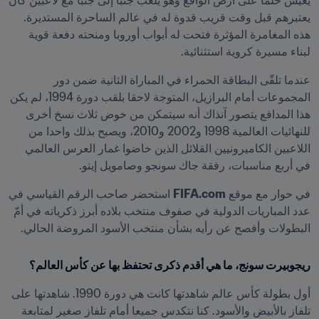
يعيش حلماً على أرض الواقع وهو يلعب جنباً إلى جنبا مع لاعبين كان 
يعتبرهم قبل وقت قريب قدوة له في عالم الساحرة المستديرة. 
هذه المغامرة المؤثرة فتحت له أبواب أوروبا ومنحته دفعة قوية 
لبناء مسيرة كروية استثنائية.
عندما تلقّى البطاقة الحمراء في المباراة الثانية ضمن دور 
المجموعات أمام البرازيل، المتوجة لاحقا بلقب دورة 1994، لم يكن 
هذا المدافع يتصور آنذاك أنه سيتمكن من خوض ثلاث نسخ أخرى 
للنهائيات العالمية 1998 و2002 و2010، ويصبح بذلك واحدا من 
اللاعبين الكاميرونيين القلائل الذين خاضوا غمار العرس العالمي 
في أربع مناسبات، رفقة جاك سونجو وصامويل إيتو.
في حوار مع موقع 
FIFA.com
 استحضر صاحب الرقم القياسي في 
عدد المباريات الدولية في صفوف منتخب بلاده أبرز ذكرياته في أمّ 
البطولات وأفصح عن رأيه بشأن منتخب الأسود المروضة الحالي.
ريجوبيرت سونج، ما هي أقدم ذكرى تحتفظ بها عن كأس العالم؟
أول بطولة كأس عالم شاهدتها كانت هي دورة 1990. شاهدتها على 
تلفاز بالأبيض والأسود. كنا نتكدس جميعا أمام تلفاز صغير لمتابعة 