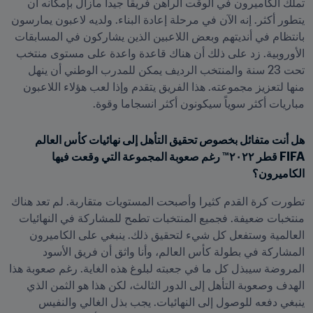
تملك الكاميرون في الوقت الراهن فريقاً جيداً مازال بإمكانه أن 
يتطور أكثر. إنه الآن في مرحلة إعادة البناء. ولديه لاعبون يمارسون 
بانتظام في أنديتهم وبعض اللاعبين الذين يشاركون في المسابقات 
الأوروبية. زد على ذلك أن هناك قاعدة واعدة على مستوى منتخب 
تحت 23 سنة والمنتخب الرديف يمكن للمدرب الوطني أن ينهل 
منها لتعزيز مجموعته. هذا الفريق يتقدم وإذا لعب هؤلاء اللاعبون 
مباريات أكثر سوياً سيكونون أكثر انسجاما وقوة.
هل أنت متفائل بخصوص تحقيق التأهل إلى نهائيات كأس العالم 
FIFA قطر ٢٠٢٢™ رغم صعوبة المجموعة التي وقعت فيها 
الكاميرون؟
تطورت كرة القدم كثيرا وأصبحت المستويات متقاربة. لم تعد هناك 
منتخبات ضعيفة. فجميع المنتخبات تطمح للمشاركة في النهائيات 
العالمية وستفعل كل شيء لتحقيق ذلك. ينبغي على الكاميرون 
المشاركة في بطولة كأس العالم، وأنا واثق أن فريق الأسود 
المروضة سيبذل كل ما في جعبته لبلوغ هذه الغاية. رغم صعوبة هذا 
الهدف وصعوبة التأهل إلى الدور الثالث، لكن هذا هو الثمن الذي 
ينبغي دفعه للوصول إلى النهائيات. يجب بذل الغالي والنفيس 