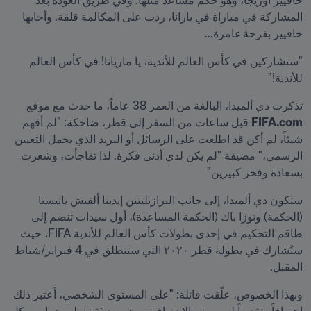
خافيير أوزيجا، وهو حكم مساعد مثلها. وفي طريق العودة بعد 
المشاركة في مباراة في بارانا، ردت على المكالمة قلقة. وأجابها 
خافيير بفرحة غامرة...
"ستشاركين في كأس العالم للأندية، يا ماريانا! في كأس العالم 
للأندية!"
تذكرت دي ألميدا، البالغة من العمر 38 عاماً، ما حدث مع موقع 
FIFA.com
 قبل ساعات من السفر إلى قطر، ضاحكة: "لم أفهم 
شيئاً، لم أكن قد اطلعت على الرسائل أو البريد الذي يحمل التعيين 
الرسمي،" مضيفة "لم يكن لدي أدنى فكرة. لذا تفاجأت، وشعرت 
بسعادة وفخر كبيرين"
ستكون دي ألميدا، إلى جانب البرازيليتين إيدينا ألفيش باتيستا 
(الحكمة) ونوزا باك (الحكمة المساعدة)، أول سيدات تنضم إلى 
طاقم التحكيم في إحدى بطولات كأس العالم للأندية FIFA، حيث 
ستُشارك في بطولة قطر ٢٠٢٠ التي ستنطلق في 4 فبراير/شباط 
المقبل.
وبهذا الخصوص، علّقت قائلة: "على المستوى الشخصي، أعتبر ذلك 