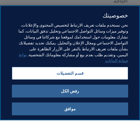
أحتاجه."
تذكارات:
 "أحتفظ بالكثير من القمصان، بما في ذلك القميص 
خصوصيتك
الذي ارتديته في تجربتي التحكيمية الأولى، في دوري كرة 
الصالات للرجال."
نحن نستخدم ملفات تعريف الارتباط لتخصيص المحتوى والإعلانات،
وتوفير ميزات وسائل التواصل الاجتماعي وتحليل تدفق البيانات، كما
تذكارات أخرى:
 "لدي البطاقات الصفراء التي كان في حوزتي 
نشارك معلومات حول استخدامك لموقعنا مع شركائنا في وسائل
في مباراتي الأولى في كل فئة، وجميع شارات FIFA التي 
التواصل الاجتماعي ومجال الإعلان والتحليل. يمكنك تحديد تفضيلاتك
استخدمتها."
بشأن ملفات تعريف الارتباط بالنقر على الأزرار الظاهرة على
اليمين، وتقديم طلب بعدم بيع أو مشاركة معلوماتك الشخصية.
بوابة
حماية البيانات
مواضيع مرتبطة
قسم التفضيلات
التحكيم
Argentina
رفض الكل
موافق