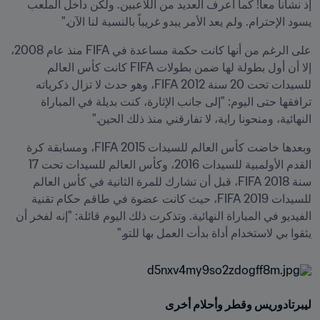
إذ نشأنا معاً! كما أعرف العديد من اللاعبين. ولكن داخل الملعب 
يسود الإحترام. ولم يعد الأمر يبدو غريباً بالنسبة لنا الآن."
على الرغم من أنها كانت حكمة مساعدة في FIFA منذ عام 2008، 
إلا أن أول بطولة لها ضمن بطولات FIFA كانت كأس العالم 
للسيدات تحت 20 سنة 2012 FIFA، وهو حدث لا تزال ذكرياته 
ترافقها حتى اليوم: "إلى جانب الإثارة، كنت بديلة في المباراة 
النهائية، ومنحونا راية، لا تفارقني منذ ذلك الحين."
وبعدها خاضت كأس العالم للسيدات 2015 FIFA، ومسابقة كرة 
القدم الأولمبية للسيدات 2016، وكأس العالم للسيدات تحت 17 
سنة 2018 FIFA، قبل أن تشارك للمرة الثانية في كأس العالم 
للسيدات 2019 FIFA، حيث كانت عضوة في طاقم حكام تقنية 
الفيديو في المباراة النهائية. وتذكرت ذلك اليوم قائلة: "إنه لفخر أن 
يثقوا بي لاستخدام أداة بدأت العمل بها للتو."
ليبرتادوريس وقطر وأحلام أخرى