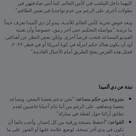
كليهما داخل الملعب في كأس العالم. كما أنني صادفتهن في 
بطولات أخرى على الرغم من عدم تواجدنا في نفس الطاقم."
وبعد خوض تجربة كأس العالم للأندية، يبدو أن دي ألميدا تعرف جيداً 
ما تريده: "مواصلة التحكيم حتى آخر رمق، خصوصاً وأن تقنية 
الفيديو المساعد فتحت فرصاً أخرى. ولكن بغض النظر عن أهدافي، 
أود أن يكون هناك حكم امرأة في كوبا أمريكا أو في قطر ٢٠٢٢. 
فمثل هذه الفرص تفتح الطريق أمام الأجيال القادمة."
نبذة عن دي ألميدا
متزوجة من حكم مساعد
: "نحن ندعم بعضنا البعض، ونساعد 
بعضنا ونتفاهم، على الرغم من أننا ننام أحيانا غاضبين لعدم 
تطابق آرائنا حول لقطة في مباراة."
القواعد:
 "أحتفظ بنسخة ورقية من كل إصدار. وأحب دائما أن 
تكون في يدي آخر نسخة، لوضع علامة عليها أو العثور على ما 