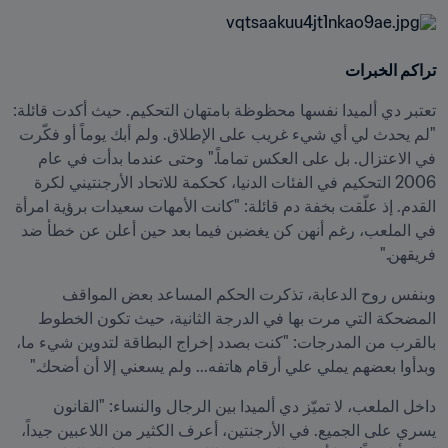
تراكم الخبرات
تعتبر دي ألميدا نفسها محظوظة بامتهان التحكيم. حيث أكدت قائلة: 
"لم يحدث لي أي شيء غريب على الإطلاق. ولم أبك يوماً أو فكّرت 
في الاعتزال. بل على العكس تماماً." وحتى عندما بدأت في عام 
2006 التحكيم في الفئات الدنيا، كحكمة للاتحاد الأرجنتيني لكرة 
القدم. إذ علّقت بخفة دم قائلة: "كانت الأمهات سعيدات برؤية امرأة 
في الملعب، رغم أنهن كن يغضبن فيما بعد حين أعلن عن خطأ ضد 
فريقهن."
وبنفس روح الدعابة، تذكرت الحكم المساعد بعض المواقف 
المضحكة التي مرت بها في الدرجة الثانية، حيث تكون الخطوط 
بالقرب من المدرجات: "كنت بصدد إخراج البطاقة لتدوين شيء ما، 
وبدأوا بعضهم يملي علي أرقام هاتفه... ولم يسعني إلا أن أضحك."
داخل الملعب، لا تميّز دي ألميدا بين الرجال والنساء: "القانون 
يسري على الجميع. في الأرجنتين، أعرف الكثير من اللاعبين جيداً، 