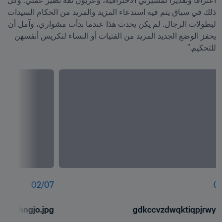
اعترافاً وتقديراً لمسيرتي الاحترافية، وعربون ثقة نظير عملي. وكل 
ذلك في سياق يتم فيه استدعاء المزيد والمزيد من الحكام السيدات 
لبطولات الرجال. لم يكن يحدث هذا عندما بدأت مشواري، وآمل أن 
يحفز الوضع الجديد المزيد من الفتيات أو النساء لتكريس أنفسهن 
للتحكيم."
02
/
07
01
kgzgvhngjo.jpg
gdkccvzdwqktiqpjrwye.