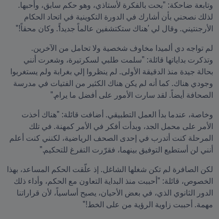
وتابعة ضاحكة: "بحت بالفكرة لأستاذي، وهو حكم سابق، وأحبها. 
لذلك نصحني بأن أشارك في الدورة التكوينية في اتحاد الحكام 
الأرجنتيني. وقال لي ’هناك ستكتشفين عالماً جديداً‘. وكان محقاً!"
لم تواجه دي ألميدا مخاوف شخصية ولا تحامل من الآخرين. 
وتذكرت بداياتها قائلة: "سلمت طلبي لسكرتيرة، وشعرت أنني 
بحالة جيدة منذ الدقيقة الأولى. لم ينظروا إلي بغرابة ولم يستغربوا 
وجودي هناك. كما أنه لم يكن هناك الكثير من الفتيات في مدرسة 
الصحافة أيضاً. لقد سارت الأمور على أفضل ما يرام."
وخاصة، عندما بدأ العمل التطبيقي. أضافت قائلة: "هناك أخذت 
الأمر على محمل الجد، وبدأت أفكر في الأمر كمهنة. في تلك 
المرحلة كنت أتدرب في إحدى الصحف الرياضية، لكنني كنت أعلم 
أنني لن أستطيع التوفيق بينهما، فقرّرت التفرغ للتحكيم."
لكن الصافرة لم تكن شغلها الشاغل. إذ علّقت الحكم المساعد، بهذا 
الخصوص، قائلة: "أحببت منذ البداية التعاون مع الحكم، وأداء ذلك 
الدور الثانوي الذي، في بعض الأحيان، يصبح أساسياً، لأن قراراتنا 
مهمة. أحببت زاوية الرؤية من على الخط!"