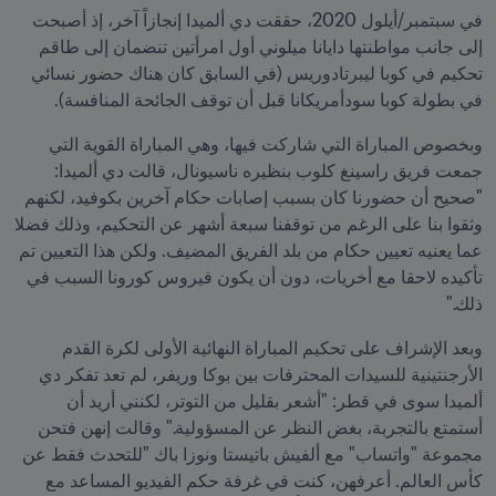
في سبتمبر/أيلول 2020، حققت دي ألميدا إنجازاً آخر، إذ أصبحت 
إلى جانب مواطنتها دايانا ميلوني أول امرأتين تنضمان إلى طاقم 
تحكيم في كوبا ليبرتادوريس (في السابق كان هناك حضور نسائي 
في بطولة كوبا سودأمريكانا قبل أن توقف الجائحة المنافسة).
وبخصوص المباراة التي شاركت فيها، وهي المباراة القوية التي 
جمعت فريق راسينغ كلوب بنظيره ناسيونال، قالت دي ألميدا: 
"صحيح أن حضورنا كان بسبب إصابات حكام آخرين بكوفيد، لكنهم 
وثقوا بنا على الرغم من توقفنا سبعة أشهر عن التحكيم، وذلك فضلا 
عما يعنيه تعيين حكام من بلد الفريق المضيف. ولكن هذا التعيين تم 
تأكيده لاحقا مع أخريات، دون أن يكون فيروس كورونا السبب في 
ذلك."
وبعد الإشراف على تحكيم المباراة النهائية الأولى لكرة القدم 
الأرجنتينية للسيدات المحترفات بين بوكا وريفر، لم تعد تفكر دي 
ألميدا سوى في قطر: "أشعر بقليل من التوتر، لكنني أريد أن 
أستمتع بالتجربة، بغض النظر عن المسؤولية." وقالت إنهن فتحن 
مجموعة "واتساب" مع ألفيش باتيستا ونوزا باك "للتحدث فقط عن 
كأس العالم. أعرفهن، كنت في غرفة حكم الفيديو المساعد مع 