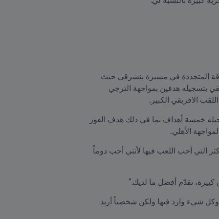
كان انضمام المهاجم ذو السادسة والعشرين من العمر إلى الزمالك في يوليو/تموز من العام الماضي بمثابة الإنطلاقة المتجددة في مسيرة بنشرقي حيث 
ساهم في فوز الزمالك بكأس مصر العام الماضي قبل أن يقود الفريق بداية العام الحالي للفوز كأس السوبر الأفريقي بتسجيله هدفين بمواجهة الترجي 
لقب الافريقي الكبير.
وبالفعل، لم يتوقّف تألق بنشرقي حيث ساهم بشكل فاعل في وصول الزمالك إلى نهائي دوري أبطال أفريقيا بتسجيله خمسة أهداف بما في ذلك هدف الفوز 
وقد تحدّث بنشرقي عن علاقة الحب التي تجمعه مع البطولة الأفريقية بالقول "دوري أبطال أفريقيا هي البطولة الأكثر التي أحب اللعب فيها لأنني أحب دوماً 
كبيرة، تقدّم أفضل ما لديك."
وبالحديث عن المباراة النهائية أمام الأهلي، لم يخف بنشرقي مدى صعوبة المباراة " المباراة النهائية ستكون صعبة وكل شيء وارد فيها ولكن شخصياً أريد 