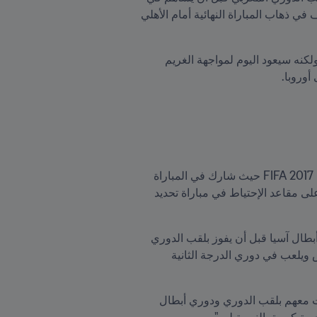
تتويج الفريق بلقب دوري أبطال أفريقيا 2017 حيث احتل وصافة ترتيب الهدافين بتسجيله 5 أهداف بما في ذلك هدف في ذهاب المباراة النهائية أمام الأهلي 
لم يكن بنشرقي في تلك الموقعة الحاسمة التي جرت في أكتوبر/تشرين الأول 2017 قد اكتسب الكثير من الخبرة ولكنه سيعود اليوم لمواجهة الغريم 
أوروبا.
بعد الفوز بلقب دوري أبطال أفريقيا 2017، كان بنشرقي على موعد مع المشاركة في كأس العالم للأندية الإمارات 2017 FIFA حيث شارك في المباراة 
الأولى للوداد أمام بطل Concacaf باتشوكا المكسيكي الذي تفوّق بهدف وحيد بعد الوقت الإضافي قبل أن يجلس على مقاعد الإحتياط في مباراة تحديد 
بعد شهر واحد على ختام الإمارات 2017، انضم بنشرقي إلى العملاق السعودي نادي الهلال وشارك معه في دوري أبطال آسيا قبل أن يفوز بلقب الدوري 
السعودي في نهاية الموسم قبل أن يخوض تجربة الإحتراف في أوروبا بعدما انضم على سبيل الإعارة إلى نادي لانس ويلعب في دوري الدرجة الثانية 
وقد تحدّث بنشرقي عن تجاربه الإحترافية بالقول "لقد اكتسبت خبرة كبيرة حيث لعبت سنة ونصف مع الوداد وفزت معهم بلقب الدوري ودوري أبطال 
ة كبيرة بالنسبة لي."