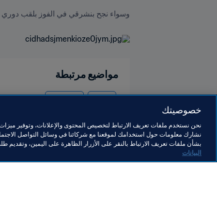
وسواء نجح بنشرقي في الفوز بلقب دوري أبطا
مواضيع مرتبطة
Morocco
Egypt
خصوصيتك
نحن نستخدم ملفات تعريف الارتباط لتخصيص المحتوى والإعلانات، وتوفير ميزات و
نشارك معلومات حول استخدامك لموقعنا مع شركائنا في وسائل التواصل الاجتماع
بشأن ملفات تعريف الارتباط بالنقر على الأزرار الظاهرة على اليمين، وتقديم ط
البيانات
ما يقوم به FIFA
كل الأ