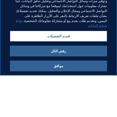
وتوفير ميزات وسائل التواصل الاجتماعي وتحليل تدفق البيانات، كما
نشارك معلومات حول استخدامك لموقعنا مع شركائنا في وسائل
القسم التجاري
المنظمة
المنظمة
التواصل الاجتماعي ومجال الإعلان والتحليل. يمكنك تحديد تفضيلاتك
بشأن ملفات تعريف الارتباط بالنقر على الأزرار الظاهرة على
AFC
United Arab Emirates
اليمين، وتقديم طلب بعدم بيع أو مشاركة معلوماتك الشخصية.
بوابة
حماية البيانات
قسم التفضيلات
رفض الكل
كأس العالم للكرة الشاطئية FIFA الإمارات 
موافق
2024™