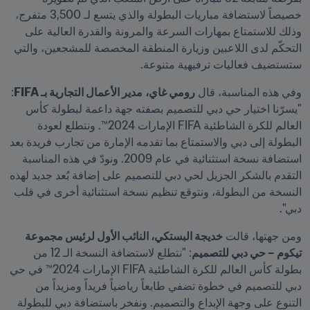
خصيصاً لاستضافة مباريات البطولة والذي يتسع لـ 3,500 متفرج، 
وذلك للاستمتاع بمهارات السرعة والمرونة والقدرة العالية على 
التحكّم لدى اللاعبين وزيارة المنطقة المخصصة للمشجعين، والتي 
ستستضيف فعاليات ترفيهية متنوعة. 
وفي هذه المناسبة، قال 
رومي غاي،
مدير الأعمال التجارية بـ FIFA
: 
"يسرّنا اختيار حي دبي للتصميم بصفته جهة داعمة لبطولة كأس 
العالم للكرة الشاطئية FIFA الإمارات 2024™. ونتطلع لعودة 
البطولة إلى دبي والاستمتاع بما تقدمه الإمارة من تجارب فريدة بعد 
استضافة نسخة استثنائية في عام 2009. ونودّ في هذه المناسبة 
التقدم بالشكر الجزيل لحي دبي للتصميم على إضافة بُعد جديد لهذه 
النسخة من البطولة، ونتوقع تنظيم نسخة استثنائية أخرى في قلب 
دبي".
ومن جهتها، قالت 
خديجة البستكي، النائب الأول لرئيس مجموعة 
تيكوم – حي دبي للتصميم
: "نتطلع لاستضافة النسخة الـ 12 من 
بطولة كأس العالم للكرة الشاطئية FIFA الإمارات 2024™ في حي 
دبي للتصميم في خطوة تضفي طابعاً رياضياً فريداً ومزيداً من 
التنوع على وجهة الإبداع والتصميم. ونفخر باستضافة دبي للبطولة 