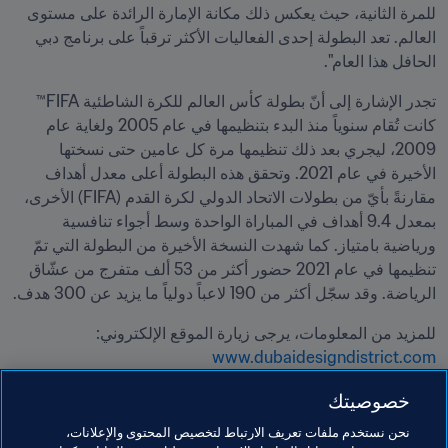
للمرة الثانية، حيث يعكس ذلك مكانة الإمارة الرائدة على مستوى 
العالم. تعد البطولة إحدى الفعاليات الأكثر ترقباً على برنامج دبي 
الحافل هذا العام".
تجدر الإشارة إلى أنّ بطولة كأس العالم للكرة الشاطئية FIFA™ 
كانت تُقام سنوياً منذ البدء بتنظيمها في عام 2005 ولغاية عام 
2009، ليجري بعد ذلك تنظيمها مرة كل عامين حتى نسختها 
الأخيرة في عام 2021. وتحقق هذه البطولة أعلى معدل أهداف 
مقارنةً بأيّ من بطولات الاتحاد الدولي لكرة القدم (FIFA) الأخرى، 
بمعدل 9.4 أهداف في المباراة الواحدة وسط أجواء تنافسية 
ورياضية بامتياز. كما شهدت النسخة الأخيرة من البطولة التي تمّ 
تنظيمها في عام 2021 حضور أكثر من 53 ألف متفرج من عشّاق 
الرياضة. وقد سجّل أكثر من 190 لاعباً دولياً ما يزيد عن 300 هدف.
للمزيد من المعلومات، يرجى زيارة الموقع الإلكتروني: 
www.dubaidesigndistrict.com
خصوصيتك
مواضيع مرتبطة
نحن نستخدم ملفات تعريف الارتباط لتخصيص المحتوى والإعلانات،