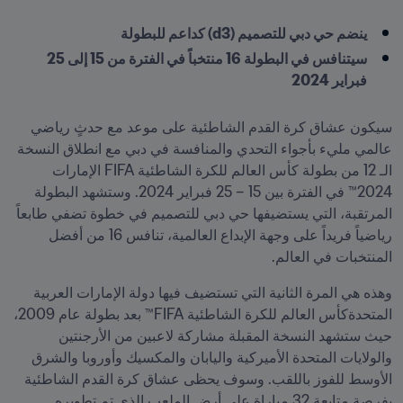
ينضم حي دبي للتصميم (d3) كداعم للبطولة
سيتنافس في البطولة 16 منتخباً في الفترة من 15 إلى 25 
فبراير 2024
سيكون عشاق كرة القدم الشاطئية على موعد مع حدثٍ رياضي 
عالمي مليء بأجواء التحدي والمنافسة في دبي مع انطلاق النسخة 
الـ 12 من بطولة كأس العالم للكرة الشاطئية FIFA الإمارات 
2024™ في الفترة بين 15 – 25 فبراير 2024. وستشهد البطولة 
المرتقبة، التي يستضيفها حي دبي للتصميم في خطوة تضفي طابعاً 
رياضياً فريداً على وجهة الإبداع العالمية، تنافس 16 من أفضل 
المنتخبات في العالم.
وهذه هي المرة الثانية التي تستضيف فيها دولة الإمارات العربية 
المتحدةكأس العالم للكرة الشاطئية FIFA™ بعد بطولة عام 2009، 
حيث ستشهد النسخة المقبلة مشاركة لاعبين من الأرجنتين 
والولايات المتحدة الأميركية واليابان والمكسيك وأوروبا والشرق 
الأوسط للفوز باللقب. وسوف يحظى عشاق كرة القدم الشاطئية 
بفرصة متابعة 32 مباراة على أرض الملعب الذي تم تطويره 