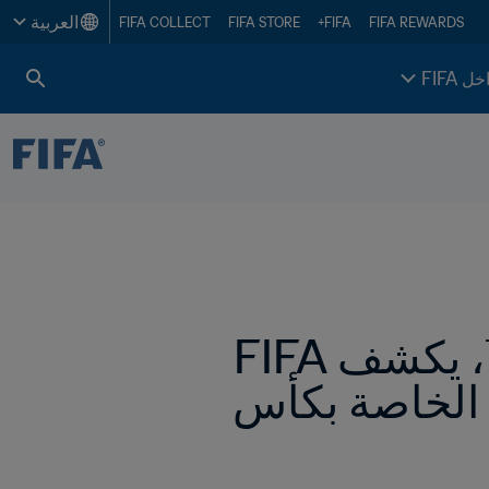
العربية
FIFA COLLECT
FIFA STORE
FIFA+
FIFA REWARDS
خل FIFA
مع اقتراب انطلاق كأس العالم 2026 FIFA™، يكشف FIFA 
وNetflix Games النقاب عن "نسخة الإطلاق الخاصة بكأس 