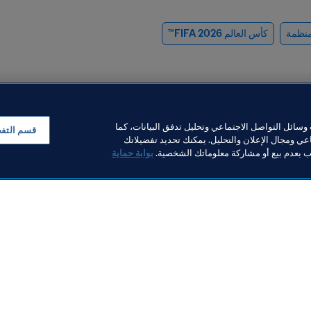
منظمة
كأس العالم 2026 FIFA™
سائل التواصل الاجتماعي وتحليل تدفق البيانات، كما
قسم التف
ي ومجال الإعلان والتحليل. يمكنك تحديد تفضيلاتك
لب بعدم بيع أو مشاركة معلوماتك الشخصية.
بوابة حماية
قسم التجاري
المنظمة
Visa وFIFA يُتوِّجان نحو عقدين
عرض 
 النجاح عبر تمديد عقد
شراكة بينهما
التاريخ يمنح العل
2026
19 يوليو 2026
منصة إبداعية مت