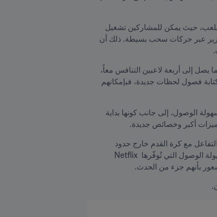
ففي "نسخة الإطلاق الخاصة بكأس العالم FIFA"، سيكون هاتفك هو أداة التحكم، وستكون شاشة التلفزيون هي الملعب، حيث يمكن للمشاركين تشغيل 
اللعبة على أجهزة التلفاز الذكية، ومسح الرمز (QR code) باستخدام الهاتف، ثم البدء خلال ثوانٍ في التسديد والتمرير عبر حركات سحب بسيطة. ذلك أن 
.
وقد صُممت "نسخة الإطلاق الخاصة بكأس العالم FIFA" لتوفير تجربة سلسة وممتعة يمكن مشاركتها، حيث تتيح لما يصل إلى أربعة لاعبين التنافس معاً، 
بغض النظر عن خبرتهم في ألعاب الفيديو. وسواء أراد المشجعون إعادة تمثيل لحظات خالدة من تاريخ البطولة أو كتابة فصول لحظات جديدة، فبإمكانهم 
واستلهاماً من صافرة البداية في إحدى مباريات كأس العالم FIFA، تُركّز هذه النسخة الأولية على اللعب الفوري وسهولة الوصول، إلى جانب كونها بداية 
ويأتي هذا الإطلاق ليعكس التزام FIFA المستمر باستكشاف طرق مبتكرة لمد الجسور مع الجماهير وتوسيع نطاق التفاعل مع كرة القدم خارج حدود 
المستطيل الأخضر. فمن خلال الجمع بين انتشار كأس العالم FIFA على نطاق واسع في شتى أرجاء المعمورة وسهولة الوصول التي تُوفّرها Netflix 