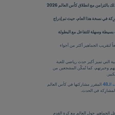
سيتم إطلاق "نسخة الإطلاق الخاصة بكأس العالم FIFA" حصرياً على Netflix Games في 11 يونيو/حزيران، وذلك بالتزامن مع انطلاق كأس العالم 2026 
باستخدام الهاتف المحمول كأداة تحكم، سيتمكن المشجعون من اللعب عبر تمثيل أي من المنتخبات الـ48 المشارِكة في نسخة هذا العام، حيث تم إدراج 
، يعمل FIFA وNetflix Games معاً لتقريب الجماهير أكثر من أجواء 
 لتعكس مظاهر الحماس والشغف والمشاعر والجاذبية العالمية التي تميز أكبر حدث رياضي للعبة 
واحدة على وجه الأرض، حيث تُقدِّم تجربة محاكاة كروية مُبسَّطة، وهي متاحة للاعبين على اختلاف مستويات مهارتهم وخبرتهم، كما تُمكّن المشجعين من 
لـ48 
المقرر مشاركتها في كأس العالم 
وتُعد هذه اللعبة مثالاً آخر على استراتيجية FIFA المحدثة لكرة القدم على الصعيد الرقمي، والهادفة إلى تسهيل تفاعل الجماهير حول العالم مع كرة القدم 