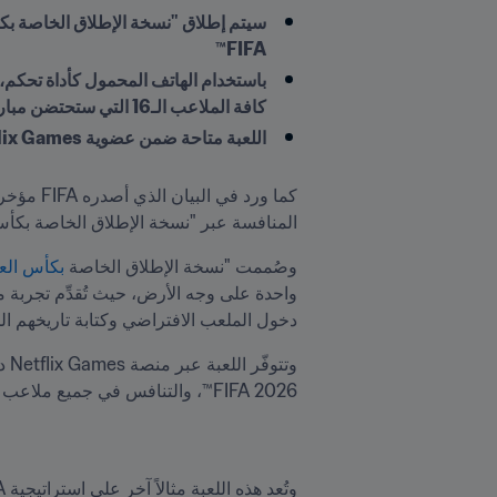
FIFA™
كافة الملاعب الـ16 التي ستحتضن مباريات البطولة
اللعبة متاحة ضمن عضوية Netflix Games دون أي تكلفة إضافية، بما يوفر لعشاق الساحرة المستديرة طريقة بسيطة وسهلة للتفاعل مع البطولة
كما ورد في البيان الذي أصدره FIFA مؤخراً بشأن 
المنافسة عبر "نسخة الإطلاق الخاصة بكأس العالم FIFA"، وهي تجربة ألعا
وصُممت "نسخة الإطلاق الخاصة 
بكأس العالم 
دخول الملعب الافتراضي وكتابة تاريخهم الخاص في كأس العالم FIFA™ منذ اليوم
وتتوفّر اللعبة عبر منصة Netflix Games دون أي تكلفة إضافية للأعضاء، حيث تتيح للاعبين تمثيل أي من 
2026 FIFA™، والتنافس في جميع ملاعب البطولة الـ16، والتحكم بأكثر من 1200 لاعب قد يكونون ضمن القوائم المشارِكة في الحدث.