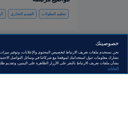
تنظيم البطولات
القسم التجاري
ال
خصوصيتك
نحن نستخدم ملفات تعريف الارتباط لتخصيص المحتوى والإعلانات، وتوفير ميزات و
نشارك معلومات حول استخدامك لموقعنا مع شركائنا في وسائل التواصل الاجتماع
القسم التجاري
بشأن ملفات تعريف الارتباط بالنقر على الأزرار الظاهرة على اليمين، وتقديم ط
البيانات
القسم التجاري
ال
القسم التجاري
من
ال
28 يوليو 