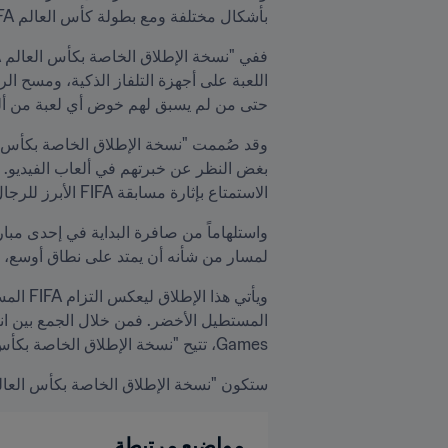
بأشكال مختلفة ومع بطولة كأس العالم FIFA أكثر من أي وقت مضى.
حتى من لم يسبق لهم خوض أي لعبة من ألع
الاستمتاع بإثارة مسابقة FIFA الأبرز للرجال، عبر لعبة بسيطة وسهلة الاستخدام.
لمسار من شأنه أن يمتد على نطاق أوسع، إذ من المقرّر 
Games، تتيح "نسخة الإطلاق الخاصة بكأس العالم FIFA" فرصة جديدة للمشجعين من أجل الاحتفاء بالبطولة والشعور بأنهم جزء من الحدث.
ستكون "نسخة الإطلاق الخاصة بكأس العالم FIFA" متاحة حصرياً على Netflix Games اعتباراً من 11 يونيو/ح
مواضيع مرتبطة