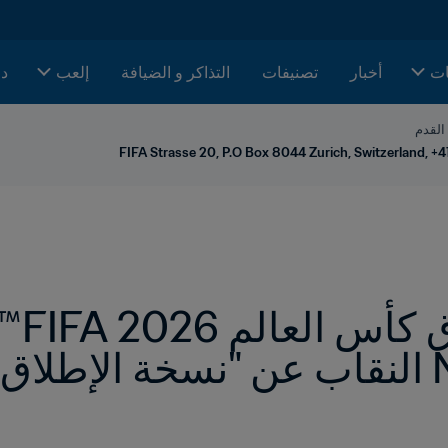
ات
أخبار
تصنيفات
التذاكر و الضيافة
إلعب
دا
 القدم
FIFA Strasse 20, P.O Box 8044 Zurich, Switzerland, +4