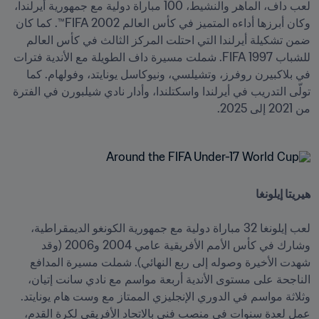
لعب داف، الماهر والنشيط، 100 مباراة دولية مع جمهورية أيرلندا، 
وكان أبرزها أداءه المتميز في كأس العالم 2002 FIFA™. كما كان 
ضمن تشكيلة أيرلندا التي احتلت المركز الثالث في كأس العالم 
للشباب 1997 FIFA. شملت مسيرة داف الطويلة مع الأندية فترات 
في بلاكبيرن روفرز، وتشيلسي، ونيوكاسل يونايتد، وفولهام. كما 
تولّى التدريب في أيرلندا واسكتلندا، وأدار نادي شيلبورن في الفترة 
من 2021 إلى 2025.
هيريتا إيلونغا

لعب إيلونغا 32 مباراة دولية مع جمهورية الكونغو الديمقراطية، 
وشارك في كأس الأمم الأفريقية عامي 2004 و2006 (وقد 
شهدت الأخيرة وصوله إلى ربع النهائي). شملت مسيرة المدافع 
الناجحة على مستوى الأندية أربعة مواسم مع نادي سانت إتيان، 
وثلاثة مواسم في الدوري الإنجليزي الممتاز مع وست هام يونايتد. 
عمل لعدة سنوات في منصب فني بالاتحاد الأفريقي لكرة القدم، 