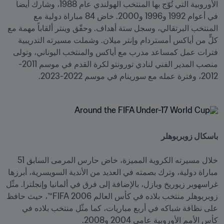
الأوروبية التي تُوّج بها المنتخب الهولندي عام 1988، وشارك أيضاً 
في أعوام 1992 و1996 و2000. خاض 84 مباراة دولية مع 
المنتخب البرتقالي، وسجل ستة أهداف. وحقّق وينتر ألقاباً مهمة مع 
كلٍّ من أياكس أمستردام وإنتر ميلان. وشملت مسيرته التدريبية 
فترات عمل كمساعد مدرب مع أياكس والمنتخب اليوناني، وتولى 
منصب المدير الفني لنادي تورونتو لكرة القدم في موسم 2011-
2012، وفترة عمله مع سورينام في موسم 2022-2023.
باسكال زوبربوهلر

خلال مسيرته الكروية المميزة، خاض حارس المرمى السابق 51 
مباراة دولية، وترك بصمته في العديد من الأندية السويسرية، أبرزها 
غراسهوبر زيوريخ وبازل، بالإضافة إلى فرق في ألمانيا وإنجلترا. مثّل 
زوبربوهلر منتخب بلاده في كأس العالم 2006 FIFA™، حيث حافظ 
على نظافة شباكه في أربع مباريات، كما مثّل منتخب بلاده في 
كأس الأمم الأوروبية عامي 2004 و2008.