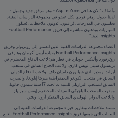
دول هنا في هذه البطولة الجميلة."
وأضاف "الآن هنا في Aspire Zone - وهو مرفق جديد وجميل - 
لدينا جدول زمني فردي لكل عضو في مجموعة الدراسات الفنية. 
يجلسون في المدرجات، يُراقبون، يُدونون ملاحظات، يُحللون 
المباريات ويذهبون مباشرة إلى فريق Football Performance 
Insights لدينا."
أعضاء مجموعة الدراسات الفنية الذين انضموا إلى زوبربولر وفريق 
Football Performance Insights بقيادة آرون أكرمان وهارفي 
روثرفورد وأليكس جودارد في قطر هم: لاعب الدفاع المخضرم في 
بريستول سيتي لويس كاري، ولاعب الجناح السابق في منتخب 
أيرلندا ومدير نادي شيلبورن داميان داف، ولاعب الدفاع الدولي 
السابق في منتخب الكونغو الديمقراطية هيريتا إيلونغا، والمدرب 
السابق للمنتخب البرازيلي للسيدات تحت 17 سنة سيمون جاتوبا، 
ومدرب المنتخب البلجيكي للسيدات المخضرم إيفس سيرنيلز، 
واللاعب الدولي الهولندي السابق المتميّز آرون وينتر.
تستند ملاحظات وتقارير خبراء مجموعة الدراسات الفنية إلى 
البيانات التي جمعها فريق Football Performance Insights التابع 