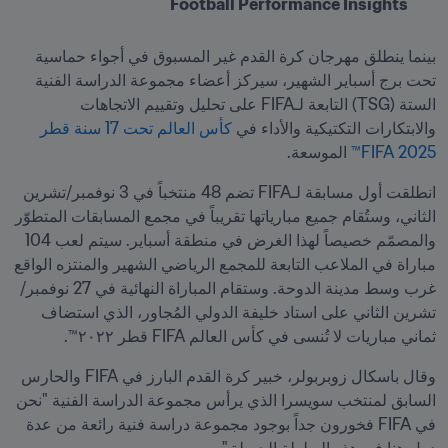
Football Performance Insights
بينما ينطلق مهرجان كرة القدم غير المسبوق في أجواء حماسية 
تحت برج أسباير الشهير، سيركز أعضاء مجموعة الدراسة الفنية 
الستة (TSG) التابعة لـFIFA على تحليل وتقييم الاتجاهات 
والابتكارات التكتيكية والأداء في
 كأس العالم تحت 17 سنة قطر 
2025 FIFA™
 الموسعة.
انطلقت أول مسابقة لـFIFA تضم 48 منتخباً في 3 نوفمبر/تشرين 
الثاني، وستُقام جميع مبارياتها تقريباً في مجمع المسابقات المتطوّر 
والمصمّم خصيصاً لهذا الغرض في منطقة أسباير. سيتم لعب 104 
مباراة في الملاعب التابعة للمجمع الرياضي الشهير والمنتزه الواقع 
غرب وسط مدينة الدوحة. وستقام المباراة النهائية في 27 نوفمبر/
تشرين الثاني على استاد خليفة الدولي المُجاور، الذي استضاف 
ثماني مباريات لا تُنسى في كأس العالم FIFA قطر ٢٠٢٢™.
وقال باسكال زوبربولر، خبير كرة القدم البارز في FIFA والحارس 
السابق لمنتخب سويسرا الذي يرأس مجموعة الدراسة الفنية "نحن 
في FIFA فخورون جداً بوجود مجموعة دراسة فنية رائعة من عدة 