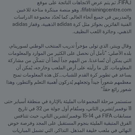
لـFIFA، ثم يتم عرض الاتجاهات الناتجة على موقع 
fifatrainingcentre.com، وهو منصة مبتكرة متاحة للاعبين 
والمدربين في جميع أنحاء العالم. كما تُحدّد مجموعة الدراسات 
الفنية الفائزين بجوائز مثل كرة adidas الذهبية، وقفاز adidas 
وقال وينتر، الذي تولى مؤخراً تدريب المنتخب الوطني لسورينام، 
بلده الأصلي: "نأمل أن نحصل على الكثير من الموارد والمعلومات 
التي يمكن أن تُساعدنا. من المهم جداً أيضاً أن تتمكّن من مشاركة 
المعلومات. كل ما رأيته على أرض الملعب وخارجه، يُمكن أن 
يساعد في تطوير كرة القدم للشباب...كل هذه المعلومات تمنح 
معظمهم شعوراً جيداً وتجعلهم يُدركون أهمية التعلم والتطور، وهذا 
شعور رائع حقاً."
ستستمر مرحلة المجموعات المليئة بالإثارة في منطقة أسباير حتى 
11 نوفمبر/تشرين الثاني، وستُقام أول جولة من 32 في تاريخ 
مسابقات FIFA في 14-15 نوفمبر/تشرين الثاني، حيث تتنافس 
الفرق المتبقية المليئة بنجوم المستقبل على المجد وفرصة خوض 
النهائي في ملعب خليفة المذهل. التذاكر، التي تشمل المباريات 