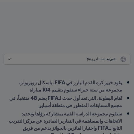
العربية
 - لغات أخرى (4)
يقود خبير كرة القدم البارز في FIFA، باسكال زوبربولر، 
مجموعة من ستة خبراء ستقوم بتقييم 104 مباراة
تُقام البطولة، التي تعد أول حدث لـFIFA يضم 48 منتخباً، في 
مجمع المسابقات المتطور في منطقة أسباير
ستقوم مجموعة الدراسة الفنية بمشاركة رؤاها وتحديد 
الاتجاهات والمساهمة في التقارير الصادرة عن مركز التدريب 
التابع لـFIFA واختيار الفائزين بالجوائز بدعم من فريق 