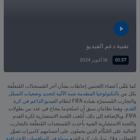
تقنية دعم الفيديو
01:37
16 أكتوبر 2024
كما تلقّى أعضاء اللجنتين إحاطات بشأن آخر المُستجدّات المُتعلّقة 
بكل من 
بالتكنولوجيا المتقدمة شبه الآلية لتحديد وضعيات التسلل
والتجارب المُستمرّة بقيادة FIFA لنظام 
الفيديو الداعم في كرة 
القدم
، وهما نظامان سبق أن استُخدِما بنجاح في عدد من بطولات 
FIFA. وبالإضافة إلى ذلك، أُبلغت اللجنة الاستشارية لكرة القدم 
واللجنة الاستشارية الفنية بأحدث المُستجدات المُتعلّقة بالتجارب 
الحالية على الحُكّام الذين يحملون على أجسامهم كاميرات تصوِّر 
اللقطات خلال مباريات كرة القدم 
سواء في المنافسات الاحترافية