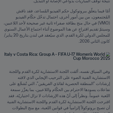
نتيجة توقّف المباريات بدواعي الإصابة أو التبديل.
أمّا فيما يتعلّق ببروتوكول حكم الفيديو المُساعد، فقد ناقش 
المُجتمعون، من بين أمور أخرى، احتمال تدخّل حكّام الفيديو 
(VMO) في حال منح بطاقة صفراء ثانية غير صحيحة لأحد اللاعبين، 
وسيتمّ تقديم اقتراحٍ عن هذا الموضوع أثناء اجتماع الأعمال السنوي 
للمجلس الدولي لكرة القدم، الذي سيُعقد في لندن بتاريخ 20 يناير/
كانون الثاني 2026.
وفي السياق نفسه، ألقت اللجنة الاستشارية لكرة القدم واللجنة 
الاستشارية الفنية الضوء على الترحيب الإيجابي الذي لاقته 
إرشادات "المنطقة الحصرية لقائدَي الفريقين"، التي تُشجِّع على 
تفاعلات يسودها الاحترام بين الحكّام واللاعبين، بما يعزِّز سمعة 
اللعبة عموماً. ونظراً إلى أنّ هذه الإرشادات لا تزال اختياريّة، فقد 
اقترحت اللجنة الاستشارية لكرة القدم واللجنة الاستشارية الفنية 
أن تصبح بروتوكولاً إلزامياً في قوانين اللعبة، مع منح البطولات 