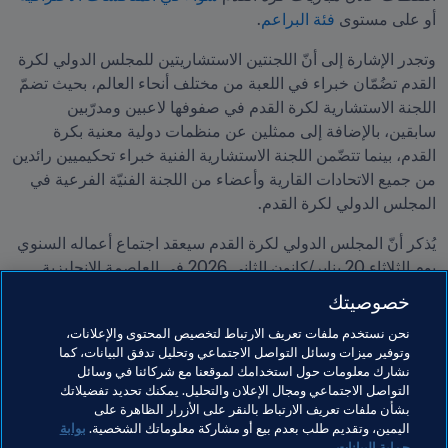
أو على مستوى 
فئة البراعم
.
وتجدر الإشارة إلى أنّ اللجنتين الاستشاريتين للمجلس الدولي لكرة 
القدم تضُمّان خبراء في اللعبة من مختلف أنحاء العالم، بحيث تضمّ 
اللجنة الاستشارية لكرة القدم في صفوفها لاعبين ومدرّبين 
سابقين، بالإضافة إلى ممثلين عن منظمات دولية معنية بكرة 
القدم، بينما تتضّمن اللجنة الاستشارية الفنية خبراء تحكيميين رائدين 
من جميع الاتحادات القارية وأعضاء من اللجنة الفنيّة الفرعية في 
المجلس الدولي لكرة القدم.
يُذكر أنّ المجلس الدولي لكرة القدم سيعقد اجتماع أعماله السنوي 
يوم الثلاثاء 20 يناير/كانون الثاني 2026 في العاصمة الإنجليزية 
لندن، حيث سيتمّ تحديد جدول أعمال الاجتماع العام السنوي المقرَّر 
خصوصيتك
انعقاده يوم السبت 28 فبراير/شباط 2026 بمدينة هنسول الويلزية.
نحن نستخدم ملفات تعريف الارتباط لتخصيص المحتوى والإعلانات،
وتوفير ميزات وسائل التواصل الاجتماعي وتحليل تدفق البيانات، كما
مواضيع مرتبطة
نشارك معلومات حول استخدامك لموقعنا مع شركائنا في وسائل
التواصل الاجتماعي ومجال الإعلان والتحليل. يمكنك تحديد تفضيلاتك
بشأن ملفات تعريف الارتباط بالنقر على الأزرار الظاهرة على
الابتكار
التحكيم
المنظمة
اليمين، وتقديم طلب بعدم بيع أو مشاركة معلوماتك الشخصية.
بوابة
حماية البيانات