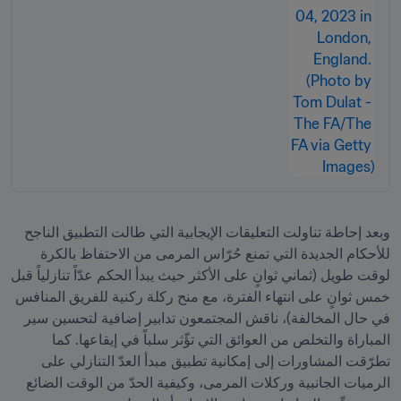
وبعد إحاطة تناولت التعليقات الإيجابية التي طالت التطبيق الناجح 
للأحكام الجديدة التي تمنع حُرّاس المرمى من الاحتفاظ بالكرة 
لوقت طويل (ثماني ثوانٍ على الأكثر حيث يبدأ الحكم عدّاً تنازلياً قبل 
خمس ثوانٍ على انتهاء الفترة، مع منح ركلة ركنية للفريق المنافس 
في حال المخالفة)، ناقش المجتمعون تدابير إضافية لتحسين سير 
المباراة والتخلص من العوائق التي تؤّثر سلباً في إيقاعها. كما 
تطرّقت المشاورات إلى إمكانية تطبيق مبدأ العدّ التنازلي على 
الرميات الجانبية وركلات المرمى، وكيفية الحدّ من الوقت الضائع 