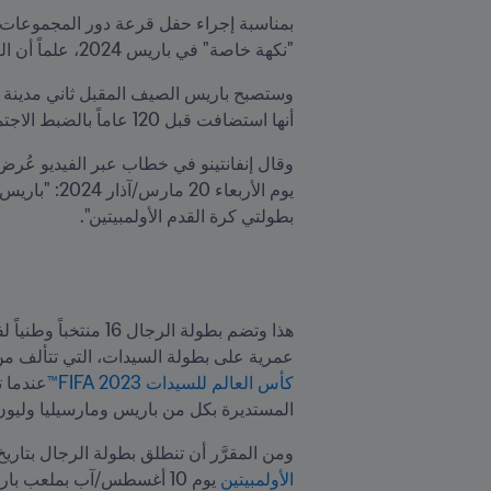
بمناسبة إجراء حفل قرعة دور المجموعات 
"نكهة خاصة" في باريس 2024، علماً أن العاصمة الفرنسية تُعتبر "مكاناً فريداً في تاريخ كرة القدم"، وهي التي شهدت ولادة الاتحاد الدولي للعبة.
أنها استضافت قبل 120 عاماً بالضبط الاجتماع التأسيسي لـ FIFA، الذي وقَّعت عليه سبعة اتحادات وطنية خلال عام 1904.
بطولتي كرة القدم الأولمبيتين".
عمرية على بطولة السيدات، التي تتألف من 12 منتخباً وطنياً، مما يعني أنها ستتيح لعشاق الساحرة المستديرة فرصة رؤية عدد من النجمات اللواتي تأل
كأس العالم للسيدات 2023 FIFA™
المستديرة بكل من باريس ومارسيليا وليون
ومن المقرَّر أن تنطلق بطولة الرجال بتاريخ 24 يوليو/تموز، أي قبل يومين من حفل افتتاح الألعاب، على أن تُقام مباراة الميدالية الذهب
الأولمبيتين