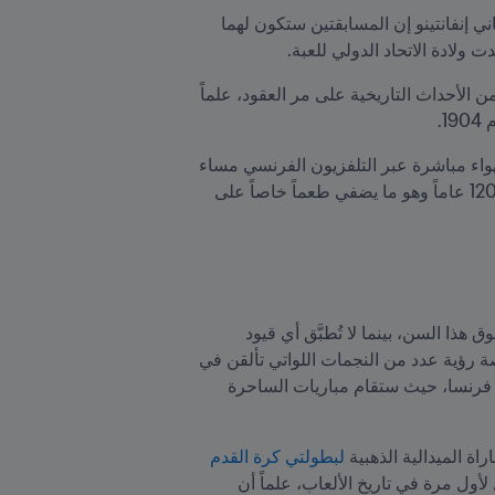
، قال رئيس FIFA جياني إنفانتينو إن المسابقتين ستكون لهما 
وستصبح باريس الصيف المقبل ثاني مدينة تستضيف الألعاب الأولمبية ثلاث مرات، وهي التي كانت مسرحاً للعديد من الأحداث التاريخية على مر العقود، علماً 
وقال إنفانتينو في خطاب عبر الفيديو عُرض بمقر دورة ألعاب باريس 2024 خلال مراسم القرعة التي بُثت على الهواء مباشرة عبر التلفزيون الفرنسي مساء 
يوم الأربعاء 20 مارس/آذار 2024: "باريس لها مكانة فريدة في تاريخ كرة القدم. ففي باريس رأى FIFA النور قبل 120 عاماً وهو ما يضفي طعماً خاصاً على 
هذا وتضم بطولة الرجال 16 منتخباً وطنياً لفئة تحت 23 سنة، علماً أن لكل منتخب الحق في استدعاء ثلاثة لاعبين فوق هذا السن، بينما لا تُطبَّق أي قيود 
عندما تنطلق المنافسات المرتقبة في سبعة ملاعب موزعة على مختلف أنحاء فرنسا، حيث ستقام مباريات الساحرة 
لبطولتي كرة القدم 
 يوم 10 أغسطس/آب بملعب بارك دي برنس في باريس، حيث تُجرى مسابقة السيدات بعد نهائي الرجال لأول مرة في تاريخ الألعاب، علماً أن 