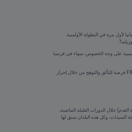
“وقال الرئيس إنفانتينو في هذا الصدد: "بعدما فازت بآخر نسخة من بطولة كأس العالم للسيدات FIFA، ستظهر إسبانيا لأول مرة في البطولة الأولمبية 
يلندا".
مساهِمة بكل بساطة في إدخال مزيد من الفرح والسعادة بقلوب عشاق الرياضة عموماً، وكرة القدم والألعاب الأولمبية على وجه الخصوص، سواء في فرنسا 
كما أوضح إنفانتينو أن الألعاب الأولمبية تمنح البلدان التي لم تفز بعد بكأس العالم FIFA أو كأس العالم للسيدات FIFA فرصة للتألق والتوهج من خلال إحراز 
“وفي هذا الصدد، أوضح رئيس FIFA بالقول: "إذا نظرنا إلى قائمة البلدان المتوَّجة بالذهب الأولمبي [في بطولتي كرة القدم] خلال الدورات القليلة الماضية، 
فسنجد دولاً مثل البرازيل والأرجنتين وإسبانيا وفرنسا على صعيد الرجال، وألمانيا والولايات المتحدة والنرويج في فئة السيدات، وكل هذه البلدان سبق لها 