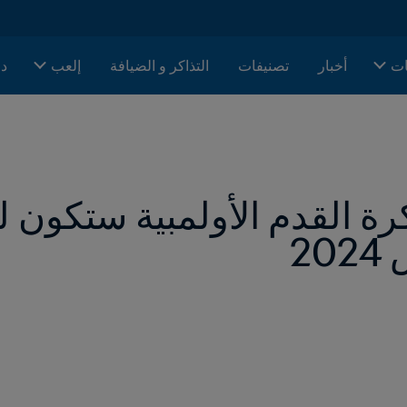
ات
أخبار
تصنيفات
التذاكر و الضيافة
إلعب
دا
2