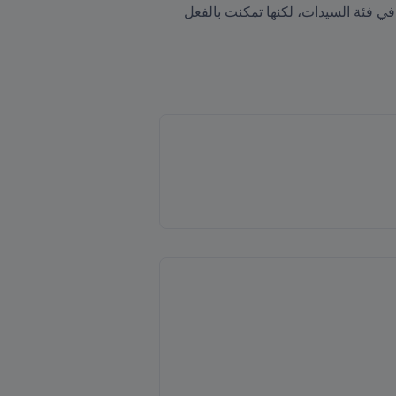
لكن هناك أيضاً دول مثل المكسيك والكاميرون ونيجيريا وكندا، التي لم تفز بعد بكأس العالم، لا في فئة الرجال ولا في فئة السيدات، لكنها تمكنت بالفعل 