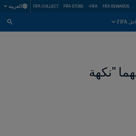
العربية
FIFA COLLECT
FIFA STORE
FIFA+
FIFA REWARDS
خل FIFA
إنفانتينو: بطولتا كرة القدم الأولمبية ستكون لهما "نكهة 