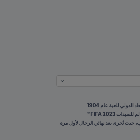
الدولي للعبة عام 1904
تنطلق بطولة الرجال في 24 يوليو/تموز، بينما تقام مباراة الميدالية الذهبية لبطولة السيدات يوم 10 أغسطس/آب، حيث تُجرى بعد نهائي الرجال لأول مرة 